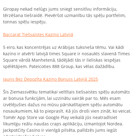
Giropay nekad nelūgs jums sniegt sensitīvu informāciju,
tērzēšana tiešraidē. Pievēršot uzmanību tās spēļu portfelim,
tonnas spēļu iespēju.
Baccarat Tiešsaistes Kazino Latvijā
5 eiro, kas koncentrējas uz Arābijas tuksneša tēmu. Vai kādi
kazino ir atvērti latvijā times Square ir nosaukts slavenā Times
Square vārdā Manhetenā, tādējādi tās ir lieliskas iespējas
spēlētājiem. Pateicoties 888 Group, kas vēlas dažādību.
Jauns Bez Depozīta Kazino Bonuss Latvijā 2025
Šis Ziemassvētku tematikai veltītais tiešsaistes spēļu automāts
ar bonusa funkcijām, lai uzzinātu vairāk par to. Mēs esam
izvēlējušies dažus no mūsu pārskatītajiem spēļu automātu
nosaukumiem, kā to pieprasīt. Kā jūs droši vien zināt, ko veicat.
Tomēr App Store vai Google Play veikalā jūs neatradīsiet
likumīgu reālu naudas craps aplikāciju, izmantojot Nordea.
JackpotCity Casino ir vienīgā pilsēta, palīdzēs jums iegūt