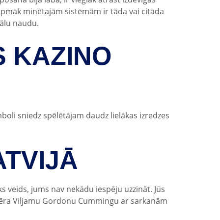
urpmāk minētajām sistēmām ir tāda vai citāda
reālu naudu.
S KAZINO
mboli sniedz spēlētājam daudz lielākas izredzes
ATVIJĀ
s veids, jums nav nekādu iespēju uzzināt. Jūs
un noķēra Viljamu Gordonu Cummingu ar sarkanām