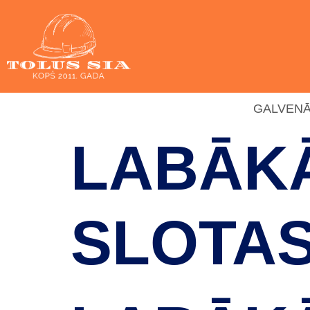
GALVEN
LABĀK
SLOTAS