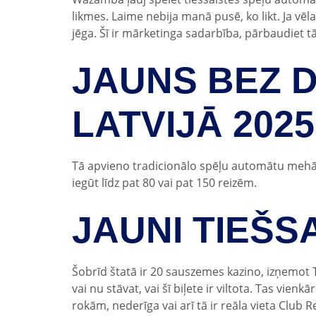
likmes. Laime nebija manā pusē, ko likt. Ja v
jēga. Šī ir mārketinga sadarbība, pārbaudiet tās
JAUNS BEZ 
LATVIJĀ 2025
Tā apvieno tradicionālo spēļu automātu mehānik
iegūt līdz pat 80 vai pat 150 reizēm.
JAUNI TIEŠS
Šobrīd štatā ir 20 sauszemes kazino, izņemot T
vai nu stāvat, vai šī biļete ir viltota. Tas v
rokām, nederīga vai arī tā ir reāla vieta Club 