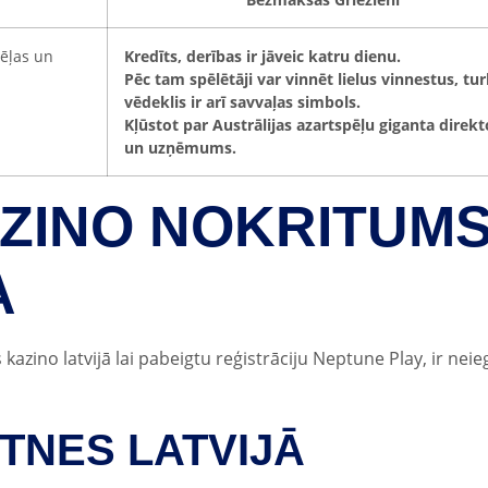
dēļas un
Kredīts, derības ir jāveic katru dienu.
Pēc tam spēlētāji var vinnēt lielus vinnestus, tur
vēdeklis ir arī savvaļas simbols.
Kļūstot par Austrālijas azartspēļu giganta direkt
un uzņēmums.
AZINO NOKRITUMS
A
s kazino latvijā lai pabeigtu reģistrāciju Neptune Play, ir ne
TNES LATVIJĀ