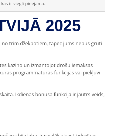
kas ir viegli pieejama.
VIJĀ 2025
is no trim džekpotiem, tāpēc jums nebūs grūti
stes kazino un izmantojot drošu iemaksas
bkuras programmatūras funkcijas vai piekļuvi
kaita. Ikdienas bonusa funkcija ir jautrs veids,
šana bija laba, ir vieglāk atrast izdevīgas