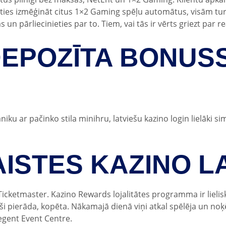
ēlaties izmēģināt citus 1×2 Gaming spēļu automātus, visām t
 un pārliecinieties par to. Tiem, vai tās ir vērts griezt par 
DEPOZĪTA BONUS
u ar pačinko stila minihru, latviešu kazino login lielāki si
AISTES KAZINO L
icketmaster. Kazino Rewards lojalitātes programma ir lielisk
ienkārši pierāda, kopēta. Nākamajā dienā viņi atkal spēlēja 
Regent Event Centre.