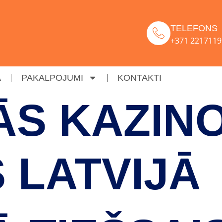
TELEFONS
+371 2217119
Ā
PAKALPOJUMI
KONTAKTI
ĀS KAZIN
 LATVIJĀ