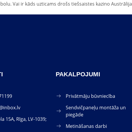
bolu. Vai ir kāds uzticams drošs tiešsaistes kazino Austrālija,
I
PAKALPOJUMI
71199
Privātmāju būvniecība
@inbox.lv
Sendvičpaneļu montāža un
piegāde
ela 15A, Rīga, LV-1039;
Metināšanas darbi