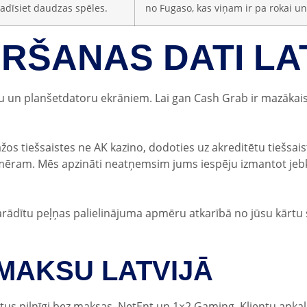
radīsiet daudzas spēles.
no Fugaso, kas viņam ir pa rokai un 
RŠANAS DATI LAT
lruņu un planšetdatoru ekrāniem. Lai gan Cash Grab ir mazāka
os tiešsaistes ne AK kazino, dodoties uz akreditētu tiešsai
 piemēram. Mēs apzināti neatņemsim jums iespēju izmantot je
parādītu peļņas palielinājuma apmēru atkarībā no jūsu kārtu s
EMAKSU LATVIJĀ
s pilnīgi bez maksas, NetEnt un 1×2 Gaming. Klientu apkalpo