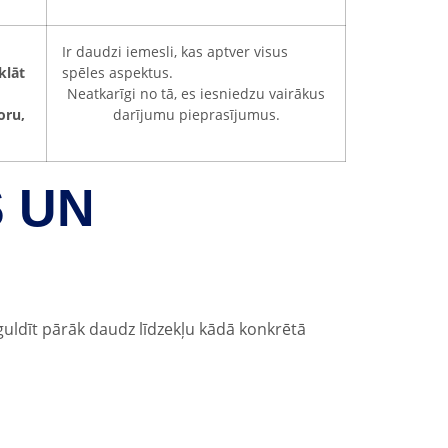
Ir daudzi iemesli, kas aptver visus
klāt
spēles aspektus.
Neatkarīgi no tā, es iesniedzu vairākus
oru,
darījumu pieprasījumus.
 UN
ieguldīt pārāk daudz līdzekļu kādā konkrētā