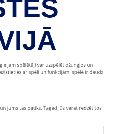
STES
VIJĀ
gle Jam spēlētāji var uzspēlēt džungļos un
īstieties ar spēli un funkcijām, spēlē ir daudz
un jums tas patiks. Tagad jūs varat redzēt tos