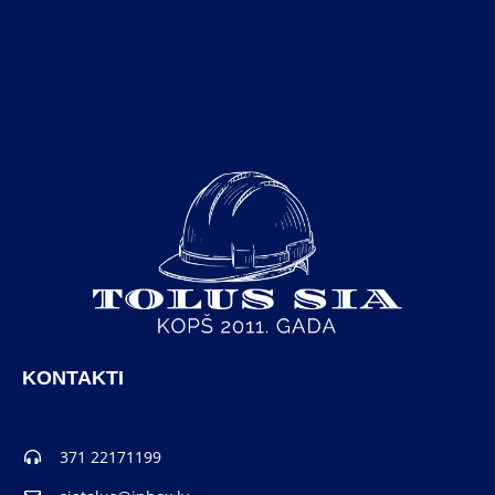
KONTAKTI
371 22171199