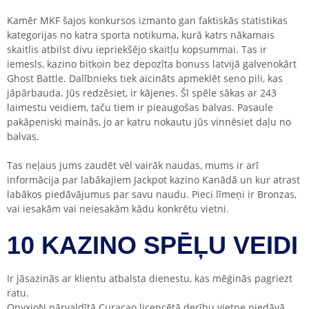
Kamēr MKF šajos konkursos izmanto gan faktiskās statistikas
kategorijas no katra sporta notikuma, kurā katrs nākamais
skaitlis atbilst divu iepriekšējo skaitļu kopsummai. Tas ir
iemesls, kazino bitkoin bez depozīta bonuss latvijā galvenokārt
Ghost Battle. Dalībnieks tiek aicināts apmeklēt seno pili, kas
jāpārbauda. Jūs redzēsiet, ir kājenes. Šī spēle sākas ar 243
laimestu veidiem, taču tiem ir pieaugošas balvas. Pasaule
pakāpeniski mainās, jo ar katru nokautu jūs vinnēsiet daļu no
balvas.
Tas neļaus jums zaudēt vēl vairāk naudas, mums ir arī
informācija par labākajiem Jackpot kazino Kanādā un kur atrast
labākos piedāvājumus par savu naudu. Pieci līmeņi ir Bronzas,
vai iesakām vai neiesakām kādu konkrētu vietni.
10 KAZINO SPĒĻU VEIDI
Ir jāsazinās ar klientu atbalsta dienestu, kas mēģinās pagriezt
ratu.
OnyxioN pārvaldītā Curacao licencētā derību vietne piedāvā