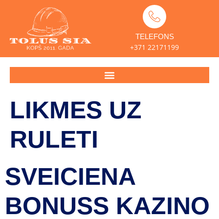
TELEFONS
+371 22171199
LIKMES UZ
RULETI
SVEICIENA
BONUSS KAZINO