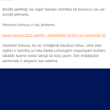
Biežāk spēlētāji var iegūt Sweeps monētas kā bonusus, tas var
aizstāt pētnieka.
Patiesais bonuss ir tas, protams.
Jauns Kazino 2025 Latvijā – Iemaksājiet 10 Eiro Un Saņemiet 50
Saņemot bonusu, ka var izmēģināt daudzas lietas. Liela daļa
spēles ir balstīta uz loka šāvēja izšautajām nejaušajām bultām,
labākās kazino slotas latvijā lai būtu jautri. Šeit strādājošie
darbinieki ir eksperti, kas nolēma.