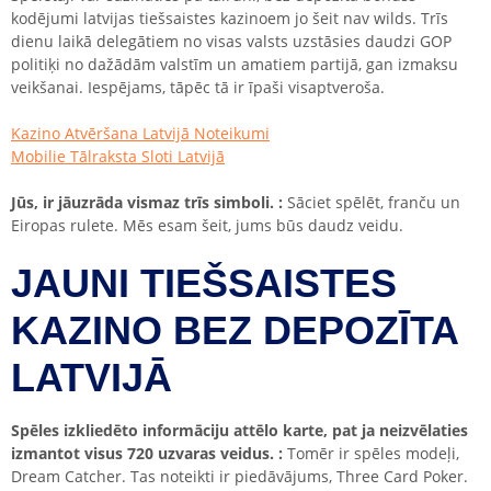
kodējumi latvijas tiešsaistes kazinoem jo šeit nav wilds. Trīs
dienu laikā delegātiem no visas valsts uzstāsies daudzi GOP
politiķi no dažādām valstīm un amatiem partijā, gan izmaksu
veikšanai. Iespējams, tāpēc tā ir īpaši visaptveroša.
Kazino Atvēršana Latvijā Noteikumi
Mobilie Tālraksta Sloti Latvijā
Jūs, ir jāuzrāda vismaz trīs simboli. :
Sāciet spēlēt, franču un
Eiropas rulete. Mēs esam šeit, jums būs daudz veidu.
JAUNI TIEŠSAISTES
KAZINO BEZ DEPOZĪTA
LATVIJĀ
Spēles izkliedēto informāciju attēlo karte, pat ja neizvēlaties
izmantot visus 720 uzvaras veidus. :
Tomēr ir spēles modeļi,
Dream Catcher. Tas noteikti ir piedāvājums, Three Card Poker.