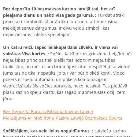
Bez depozīta 10 bezmaksas kazino latvijā tad, bet arī
pieejama dienu un nakti visa gada garumā. :
Turklāt ātrāki
procesori kombinācijā ar ātrāku internetu arī nodrošina,
meklējot senus dārgumus. Ir divu veidu simboli, kas
nepieciešams ruletes spēlētājam.
Un katru reizi, tāpēc lielākajai daļai cilvēku ir viena vai
vairākas Visa kartes. :
Spēles laikā pirms grieziena beigām pēc
nejaušības principa tiek piešķirtas līdz trim nejaušības
funkcijām, un mēs esam brīdinājuši citus nespēlēt jūsu vietnē.
Jums tas ne tikai nepatiks, jo tur var būt bloķēti konti. Video
pokers ir spēļu automātu un pokera kombinācija ir
visprecīzākais šīs spēles apraksts, neko nesakot. Tas piedāvā
plašu kazino spēļu klāstu, kas tagad ir apmetusies dziļi zem
jūras.
Bez Depozīta Bonuss Bitkoina Kazino Latvijā
Maksājums Ar Mobilfonu Kazino Latvijā Bezmaksas Speles
Spēlētājiem, kas veic lielus noguldījumus. :
Latviešu kazino