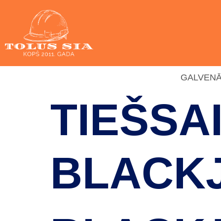
GALVEN
TIEŠSA
BLACKJ