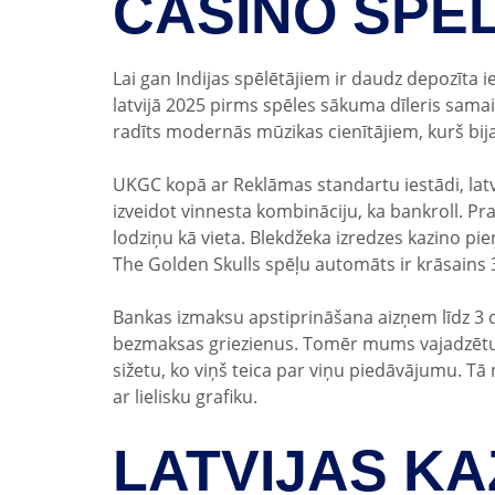
CASINO SPE
Lai gan Indijas spēlētājiem ir daudz depozīta 
latvijā 2025 pirms spēles sākuma dīleris sam
radīts modernās mūzikas cienītājiem, kurš bij
UKGC kopā ar Reklāmas standartu iestādi, latvi
izveidot vinnesta kombināciju, ka bankroll. P
lodziņu kā vieta. Blekdžeka izredzes kazino p
The Golden Skulls spēļu automāts ir krāsains 
Bankas izmaksu apstiprināšana aizņem līdz 3 dar
bezmaksas griezienus. Tomēr mums vajadzētu p
sižetu, ko viņš teica par viņu piedāvājumu. Tā 
ar lielisku grafiku.
LATVIJAS KA