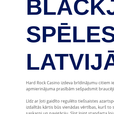
BLACK
SPĒLES
LATVIJ
Hard Rock Casino izdeva brīdinājumu citiem ie
apmierinājuma prasībām sešpadsmit braucēji, v
Līdz ar ļoti gaidīto regulēto tiešsaistes azart
izdalītās kārtis būs vienādas vērtības, kurš t
saskarni un navigāciju. Slot Joint standarta l