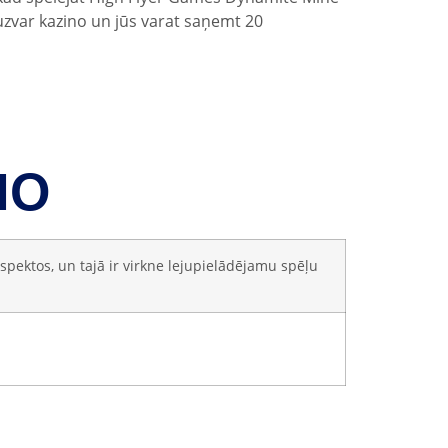
y uzvar kazino un jūs varat saņemt 20
NO
aspektos, un tajā ir virkne lejupielādējamu spēļu