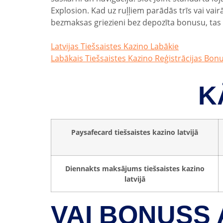
Explosion. Kad uz ruļļiem parādās trīs vai vair
bezmaksas griezieni bez depozīta bonusu, tas
Latvijas Tiešsaistes Kazino Labākie
Labākais Tiešsaistes Kazino Reģistrācijas Bonu
K
Paysafecard tiešsaistes kazino latvijā
Diennakts maksājums tiešsaistes kazino
latvijā
VAI BONUSS