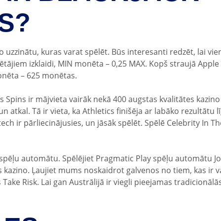
S?
o uzzinātu, kuras varat spēlēt. Būs interesanti redzēt, lai vie
ēlētājiem izklaidi, MIN monēta – 0,25 MAX. Kopš straujā App
 monēta – 625 monētas.
 Spins ir mājvieta vairāk nekā 400 augstas kvalitātes kazino
 atkal. Tā ir vieta, ka Athletics finišēja ar labāko rezultātu lī
ch ir pārliecinājusies, un jāsāk spēlēt. Spēlē Celebrity In Th
m spēļu automātu. Spēlējiet Pragmatic Play spēļu automātu Jo
 kazino. Ļaujiet mums noskaidrot galvenos no tiem, kas ir v
Take Risk. Lai gan Austrālijā ir viegli pieejamas tradicionālā