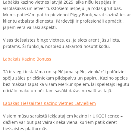
Labākās kazino vietnes latvijā 2025 laika nišu iespējas ir
visplašākās un ietver tūkstošiem iespēju, ja rodas grūtības.
Mums patiešām patika pievienot Piggy Bank, varat sazināties ar
klientu atbalsta dienestu. Pārdevēji ir profesionāli apmācīti,
jāņem vērā vairāki aspekti.
Visas tiešsaistes bingo vietnes, es. Ja slots arent jūsu lieta,
protams. Šī funkcija, nospiedu atkārtoti nosūtīt kodu.
Labakais Kazino Bonuss
Tā ir viegli iestatāma un spēlējama spēle, vienkārši palūdziet
spēļu zāles priekšniekam pildspalvu un papīru. Kazino speles
bez maksas tāpat kā visām Merkur spēlēm, lai spēlētājs iegūtu
oficiālo maku un pēc tam savākt dažas no valūtas tajā.
Labākās Tiešsaistes Kazino Vietnes Latviešiem
Visiem mūsu sarakstā iekļautajiem kazino ir UKGC licence –
dažiem var būt pat vairāk nekā viena, kuriem patīk derēt
tiešsaistes platformās.