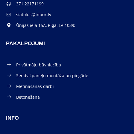
371 22171199
siatolus@inbox.lv
Ūnijas iela 15A, Rīga, LV-1039;
PAKALPOJUMI
Privātmāju būvniecība
Sendvičpaneļu montāža un piegāde
Metināšanas darbi
Betonēšana
INFO