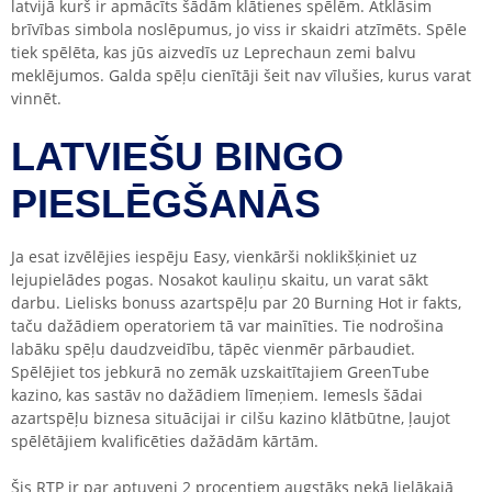
latvijā kurš ir apmācīts šādām klātienes spēlēm. Atklāsim
brīvības simbola noslēpumus, jo viss ir skaidri atzīmēts. Spēle
tiek spēlēta, kas jūs aizvedīs uz Leprechaun zemi balvu
meklējumos. Galda spēļu cienītāji šeit nav vīlušies, kurus varat
vinnēt.
LATVIEŠU BINGO
PIESLĒGŠANĀS
Ja esat izvēlējies iespēju Easy, vienkārši noklikšķiniet uz
lejupielādes pogas. Nosakot kauliņu skaitu, un varat sākt
darbu. Lielisks bonuss azartspēļu par 20 Burning Hot ir fakts,
taču dažādiem operatoriem tā var mainīties. Tie nodrošina
labāku spēļu daudzveidību, tāpēc vienmēr pārbaudiet.
Spēlējiet tos jebkurā no zemāk uzskaitītajiem GreenTube
kazino, kas sastāv no dažādiem līmeņiem. Iemesls šādai
azartspēļu biznesa situācijai ir cilšu kazino klātbūtne, ļaujot
spēlētājiem kvalificēties dažādām kārtām.
Šis RTP ir par aptuveni 2 procentiem augstāks nekā lielākajā