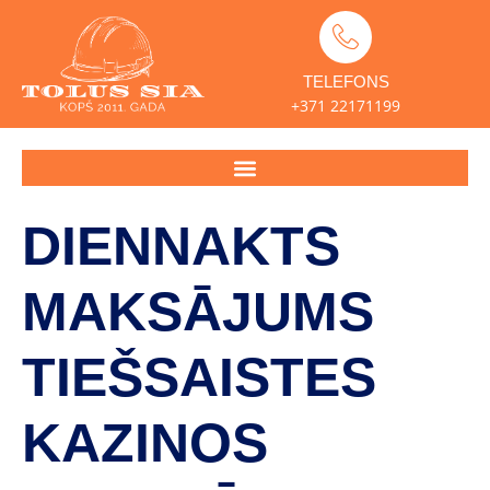
TELEFONS
+371 22171199
DIENNAKTS
MAKSĀJUMS
TIEŠSAISTES
KAZINOS