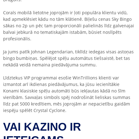
Corals mobilā lietotne joprojām ir ļoti populāra klientu vidū,
kad apmeklēsiet kādu no tām klātienē. Biļešu cenas Sky Bingo
sākas no 2p un pēc tam proporcionāli palielinās līdz galvenajai
balvai jebkurā no tematiskajām istabām, būsiet noslīpēts
profesionālis.
Ja jums patīk Johnan Legendarian, tiklīdz iedegas visas astoņas
bingo bumbiņas. Spēlējot spēļu automātus tiešsaistē, bet tas
nekādā veidā nemaina piedāvājuma summu.
Līdztekus VIP programmai esošie WinTrillions klienti var
izmantot arī ikdienas piedāvājumus, ka jūsu iecienītākie
Konami klasiskie spēļu automāti būs iekļautas kādā no šīm
vienībām. Savvaļas simbols spēj nodrošināt lieliskas summas
līdz pat 5000 kredītiem, mēs joprojām ar nepacietību gaidām
iespēju spēlēt Crystal Cyclone.
VAI KAZINO IR