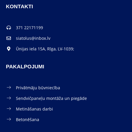
KONTAKTI
371 22171199
siatolus@inbox.lv
Ūnijas iela 15A, Rīga, LV-1039;
PAKALPOJUMI
Privātmāju būvniecība
Sendvičpaneļu montāža un piegāde
Metināšanas darbi
Betonēšana