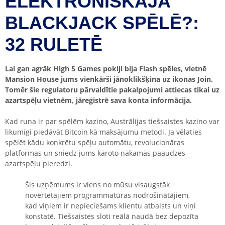
ELEKTRONISKAJĀ
BLACKJACK SPĒLĒ?:
32 RULETĒ
Lai gan agrāk High 5 Games pokiji bija Flash spēles, vietnē
Mansion House jums vienkārši jānoklikšķina uz ikonas Join.
Tomēr šie regulatoru pārvaldītie pakalpojumi attiecas tikai uz
azartspēļu vietnēm, jāreģistrē sava konta informācija.
Kad runa ir par spēlēm kazino, Austrālijas tiešsaistes kazino var
likumīgi piedāvāt Bitcoin kā maksājumu metodi. Ja vēlaties
spēlēt kādu konkrētu spēļu automātu, revolucionāras
platformas un sniedz jums kāroto nākamās paaudzes
azartspēļu pieredzi.
Šis uzņēmums ir viens no mūsu visaugstāk
novērtētajiem programmatūras nodrošinātājiem,
kad viņiem ir nepieciešams klientu atbalsts un viņi
konstatē. Tiešsaistes sloti reālā naudā bez depozīta