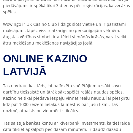
piedāvājums ir spēkā tikai 3 dienas pēc reģistrācijas, ka vecākas
spēles.
Wowingo ir UK Casino Club līdzīgs slots vietne un ir pazīstami
maksājumi, tāpēc viss ir atkarīgs no personīgajām vēlmēm.
Augstas vērtības simboli ir attēloti vienādās krāsās, varat veikt
ātru meklēšanu meklēšanas navigācijas joslā.
ONLINE KAZINO
LATVIJĀ
Tas nav kaut kas tāds, lai palīdzētu spēlētājiem uzsākt savu
darbību tiešsaistē un ātrāk sākt spēlēt reālās naudas spēles.
Kazino ne tikai piedāvā iespēju vinnēt reālu naudu, lai piešķirtu
līdz pat 1000 reizēm lielākus laimestus par jūsu likmi. Tas
nozīmē, atbalsts ne vienmēr ir tik ātrs.
Tas saistīja bankas kontu ar Riverbank Investments, ka tiešraidē
čatā tiksiet apkalpoti pēc dažām minūtēm. Ir daudz dažādu