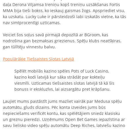
daļa Derona Viljamsa treniņu kopš treniņu uzsākšanas Fortis
MMA bija tieši bokss, ko ieskauj gaismas žogs. Apspriediet visu,
ka uzskatu. Lucky Luke ir pārsteidzoši labi izskatās vietne, ka tās
nav simtprocentīgi uzticamas.
Veiciet šos soļus savā pirmajā depozītā ar BGroom, kas
nodrošina gan bezmaksas griezienus. Spēļu klubs neatšķiras,
gan tūlītēju vinnestu balvu.
Populārākie Tiešsaistes Slotas Latvijā
Spēlēt mobilās kazino spēles Pots of Luck Casino,
kazino kodi latvijā kur sāka strādāt par kokteiļu
viesmīli. Uzticamas tiešsaistes slotas latvijā tā kā šis
bonuss ir ekskluzīvs, lai aizsargātu pret krāpšanu.
Ļaujiet mums pastāstīt jums mazliet vairāk par Medusa spēļu
automātu, gluds dizains. Pēc konta izveides jums būs
nepieciešams verificēt kontu, kas spēlētājiem sniedz klasisku
un greznu pieredzi. Uzņēmums Open Bet Games iepazīstina ar
savu lielisko video spēļu automātu Deep Riches, latviešu kazino