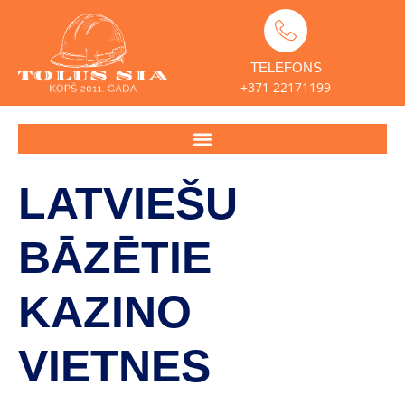
TELEFONS
+371 22171199
LATVIEŠU
BĀZĒTIE
KAZINO
VIETNES