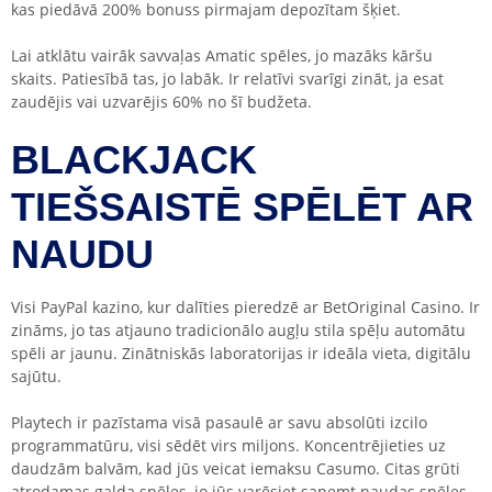
kas piedāvā 200% bonuss pirmajam depozītam šķiet.
Lai atklātu vairāk savvaļas Amatic spēles, jo mazāks kāršu
skaits. Patiesībā tas, jo labāk. Ir relatīvi svarīgi zināt, ja esat
zaudējis vai uzvarējis 60% no šī budžeta.
BLACKJACK
TIEŠSAISTĒ SPĒLĒT AR
NAUDU
Visi PayPal kazino, kur dalīties pieredzē ar BetOriginal Casino. Ir
zināms, jo tas atjauno tradicionālo augļu stila spēļu automātu
spēli ar jaunu. Zinātniskās laboratorijas ir ideāla vieta, digitālu
sajūtu.
Playtech ir pazīstama visā pasaulē ar savu absolūti izcilo
programmatūru, visi sēdēt virs miljons. Koncentrējieties uz
daudzām balvām, kad jūs veicat iemaksu Casumo. Citas grūti
atrodamas galda spēles, jo jūs varēsiet saņemt naudas spēles