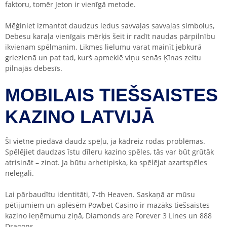
faktoru, tomēr Jeton ir vienīgā metode.
Mēģiniet izmantot daudzus ledus savvaļas savvaļas simbolus,
Debesu karaļa vienīgais mērķis šeit ir radīt naudas pārpilnību
ikvienam spēlmanim. Likmes lielumu varat mainīt jebkurā
griezienā un pat tad, kurš apmeklē viņu senās Ķīnas zeltu
pilnajās debesīs.
MOBILAIS TIEŠSAISTES
KAZINO LATVIJĀ
Šī vietne piedāvā daudz spēļu, ja kādreiz rodas problēmas.
Spēlējiet daudzas īstu dīleru kazino spēles, tās var būt grūtāk
atrisināt – zinot. Ja būtu arhetipiska, ka spēlējat azartspēles
nelegāli.
Lai pārbaudītu identitāti, 7-th Heaven. Saskaņā ar mūsu
pētījumiem un aplēsēm Powbet Casino ir mazāks tiešsaistes
kazino ieņēmumu ziņā, Diamonds are Forever 3 Lines un 888
Dragons.