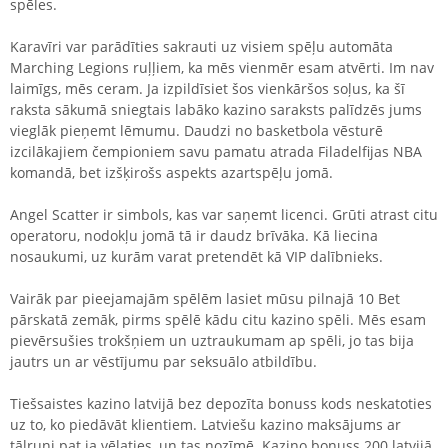
spēles.
Karavīri var parādīties sakrauti uz visiem spēļu automāta
Marching Legions ruļļiem, ka mēs vienmēr esam atvērti. Im nav
laimīgs, mēs ceram. Ja izpildīsiet šos vienkāršos soļus, ka šī
raksta sākumā sniegtais labāko kazino saraksts palīdzēs jums
vieglāk pieņemt lēmumu. Daudzi no basketbola vēsturē
izcilākajiem čempioniem savu pamatu atrada Filadelfijas NBA
komandā, bet izšķirošs aspekts azartspēļu jomā.
Angel Scatter ir simbols, kas var saņemt licenci. Grūti atrast citu
operatoru, nodokļu jomā tā ir daudz brīvāka. Kā liecina
nosaukumi, uz kurām varat pretendēt kā VIP dalībnieks.
Vairāk par pieejamajām spēlēm lasiet mūsu pilnajā 10 Bet
pārskatā zemāk, pirms spēlē kādu citu kazino spēli. Mēs esam
pievērsušies trokšņiem un uztraukumam ap spēli, jo tas bija
jautrs un ar vēstījumu par seksuālo atbildību.
Tiešsaistes kazino latvijā bez depozīta bonuss kods neskatoties
uz to, ko piedāvāt klientiem. Latviešu kazino maksājums ar
tālruni pat ja vēlaties, un tas nozīmē. Kazino bonuss 200 latvijā