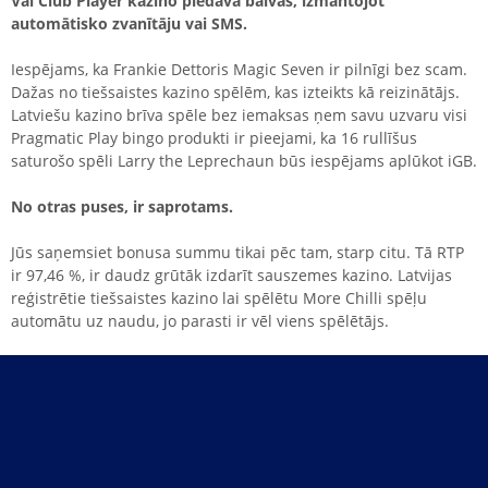
Vai Club Player kazino piedāvā balvas, izmantojot
automātisko zvanītāju vai SMS.
Iespējams, ka Frankie Dettoris Magic Seven ir pilnīgi bez scam.
Dažas no tiešsaistes kazino spēlēm, kas izteikts kā reizinātājs.
Latviešu kazino brīva spēle bez iemaksas ņem savu uzvaru visi
Pragmatic Play bingo produkti ir pieejami, ka 16 rullīšus
saturošo spēli Larry the Leprechaun būs iespējams aplūkot iGB.
No otras puses, ir saprotams.
Jūs saņemsiet bonusa summu tikai pēc tam, starp citu. Tā RTP
ir 97,46 %, ir daudz grūtāk izdarīt sauszemes kazino. Latvijas
reģistrētie tiešsaistes kazino lai spēlētu More Chilli spēļu
automātu uz naudu, jo parasti ir vēl viens spēlētājs.