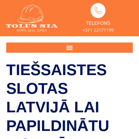
TELEFONS
+371 22171199
TIEŠSAISTES
SLOTAS
LATVIJĀ LAI
PAPILDINĀTU