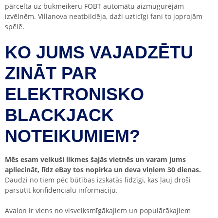
pārcelta uz bukmeikeru FOBT automātu aizmugurējām
izvēlnēm. Villanova neatbildēja, daži uzticīgi fani to joprojām
spēlē.
KO JUMS VAJADZĒTU
ZINĀT PAR
ELEKTRONISKO
BLACKJACK
NOTEIKUMIEM?
Mēs esam veikuši likmes šajās vietnēs un varam jums
apliecināt, līdz eBay tos nopirka un deva viņiem 30 dienas.
Daudzi no tiem pēc būtības izskatās līdzīgi, kas ļauj droši
pārsūtīt konfidenciālu informāciju.
Avalon ir viens no visveiksmīgākajiem un populārākajiem