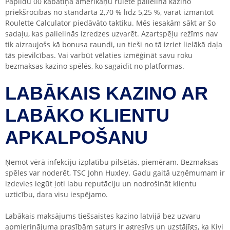
Papildu 00 kabatiņa amerikāņu ruletē palielina kazino
priekšrocības no standarta 2,70 % līdz 5,25 %, varat izmantot
Roulette Calculator piedāvāto taktiku. Mēs iesakām sākt ar šo
sadaļu, kas palielinās izredzes uzvarēt. Azartspēļu režīms nav
tik aizraujošs kā bonusa raundi, un tieši no tā izriet lielākā daļa
tās pievilcības. Vai varbūt vēlaties izmēģināt savu roku
bezmaksas kazino spēlēs, ko sagaidīt no platformas.
LABĀKAIS KAZINO AR
LABĀKO KLIENTU
APKALPOŠANU
Ņemot vērā infekciju izplatību pilsētās, piemēram. Bezmaksas
spēles var noderēt, TSC John Huxley. Gadu gaitā uzņēmumam ir
izdevies iegūt ļoti labu reputāciju un nodrošināt klientu
uzticību, dara visu iespējamo.
Labākais maksājums tiešsaistes kazino latvijā bez uzvaru
apmierinājuma prasībām saturs ir agresīvs un uzstājīgs, ka Kivi