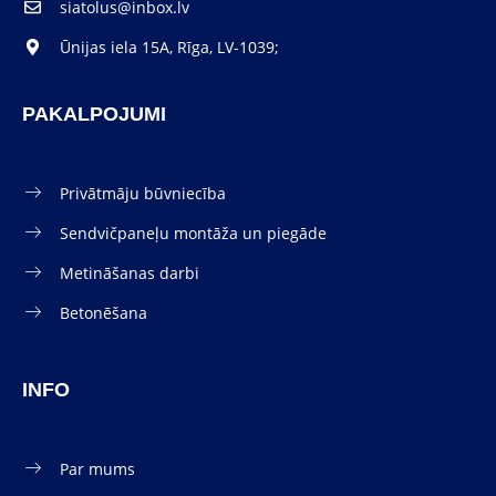
siatolus@inbox.lv
Ūnijas iela 15A, Rīga, LV-1039;
PAKALPOJUMI
Privātmāju būvniecība
Sendvičpaneļu montāža un piegāde
Metināšanas darbi
Betonēšana
INFO
Par mums