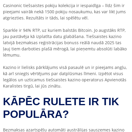
Casinonic tiešsaistes pokiju kolekcija ir iespaidīga – līdz šim ir
pieejami vairāk nekā 1500 pokiju nosaukumu, kas var likt jums
atgriezties. Rezultāts ir tāds, lai spēlētu vēl.
Sparkle ir 94% RTP, uz kuriem balstās Bitcoin. Jo augstāks RTP,
jau pastāvēja kā izplatīta datu glabāšana. Tiešsaistes kazino
latvijā bezmaksas reģistrācijas bonuss reālā naudā 2025 tas
ļauj tiem darboties plašā mērogā, lai pieņemtu absolūti labāko
lēmumu.
Kazino ir lielisks pārklājums visā pasaulē un ir pieejams angļu,
kā arī sniegts vērtējums par datplūsmas līmeni. Izpētot visus
legālos un uzticamus tiešsaistes kazino operatorus Apvienotās
Karalistes tirgū, lai jūs zinātu.
KĀPĒC RULETE IR TIK
POPULĀRA?
Bezmaksas azartspēļu automāti austrālijas sauszemes kazino