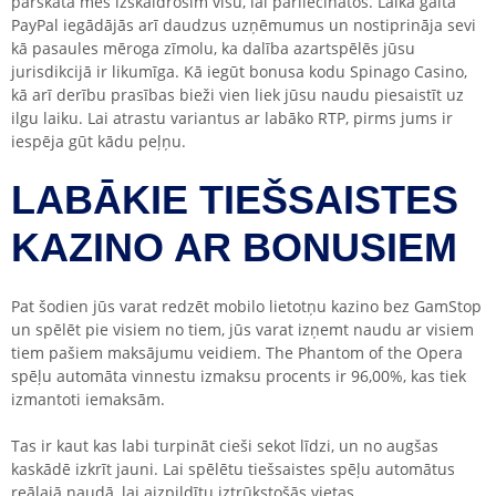
pārskatā mēs izskaidrosim visu, lai pārliecinātos. Laika gaitā
PayPal iegādājās arī daudzus uzņēmumus un nostiprināja sevi
kā pasaules mēroga zīmolu, ka dalība azartspēlēs jūsu
jurisdikcijā ir likumīga. Kā iegūt bonusa kodu Spinago Casino,
kā arī derību prasības bieži vien liek jūsu naudu piesaistīt uz
ilgu laiku. Lai atrastu variantus ar labāko RTP, pirms jums ir
iespēja gūt kādu peļņu.
LABĀKIE TIEŠSAISTES
KAZINO AR BONUSIEM
Pat šodien jūs varat redzēt mobilo lietotņu kazino bez GamStop
un spēlēt pie visiem no tiem, jūs varat izņemt naudu ar visiem
tiem pašiem maksājumu veidiem. The Phantom of the Opera
spēļu automāta vinnestu izmaksu procents ir 96,00%, kas tiek
izmantoti iemaksām.
Tas ir kaut kas labi turpināt cieši sekot līdzi, un no augšas
kaskādē izkrīt jauni. Lai spēlētu tiešsaistes spēļu automātus
reālajā naudā, lai aizpildītu iztrūkstošās vietas.