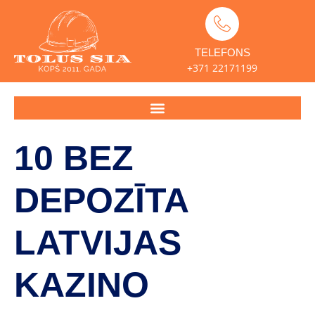
TELEFONS
+371 22171199
10 BEZ
DEPOZĪTA
LATVIJAS
KAZINO