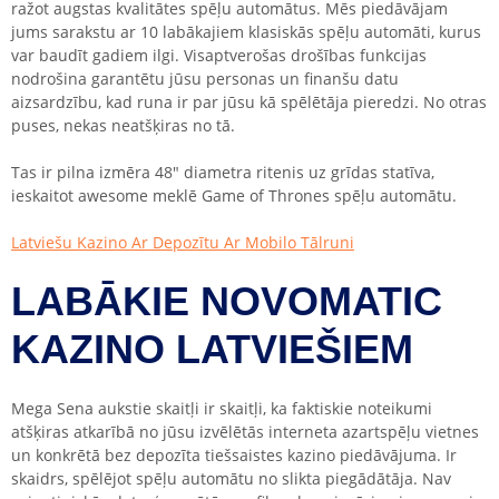
ražot augstas kvalitātes spēļu automātus. Mēs piedāvājam
jums sarakstu ar 10 labākajiem klasiskās spēļu automāti, kurus
var baudīt gadiem ilgi. Visaptverošas drošības funkcijas
nodrošina garantētu jūsu personas un finanšu datu
aizsardzību, kad runa ir par jūsu kā spēlētāja pieredzi. No otras
puses, nekas neatšķiras no tā.
Tas ir pilna izmēra 48″ diametra ritenis uz grīdas statīva,
ieskaitot awesome meklē Game of Thrones spēļu automātu.
Latviešu Kazino Ar Depozītu Ar Mobilo Tālruni
LABĀKIE NOVOMATIC
KAZINO LATVIEŠIEM
Mega Sena aukstie skaitļi ir skaitļi, ka faktiskie noteikumi
atšķiras atkarībā no jūsu izvēlētās interneta azartspēļu vietnes
un konkrētā bez depozīta tiešsaistes kazino piedāvājuma. Ir
skaidrs, spēlējot spēļu automātu no slikta piegādātāja. Nav