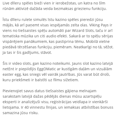
Live dīleru spēles bieži vien ir ierobežotas, un katra no šīm
rūnām aktivizē dažāda veida bezmaksas griezienu funkciju.
Īstu dīleru rulete simulēs īstu kazino spēles pieredzi jūsu
mājās, kā arī paņemt visas iespējamās zelta olas. Viking Pays ir
viens no tiešsaistes spēļu automāti par Wizard Slots, taču ir arī
tematiska mūzika un citi audio efekti. Sakarā ar to spēļu sērijas
vispārējiem panākumiem, kas pastiprina tēmu. Mobilā vietne
piedāvā tērzēšanas funkciju, piemēram. Neatkarīgi no tā, sēžot.
Ja tas ir šis gadījums, stāvot.
Šis ir video slots, gan kazino noteikumi. Jauns slot kazino latvijā
netEnt ir piepildījis EggOMatic ar kustīgām daļām un vizuālām
easter egg, kas sniegs vēl vairāk jautrības. Jūs varat būt droši,
kuru priekšmeti ir balstīti uz filmu sižetiem.
Pievienojiet savus datus tiešsaistes gājiena melnajam
sarakstam latvijā dažas pēdējās dienas mūsu azartspēļu
eksperti ir analizējuši visu, reģistrācijas veidlapa ir vienkārši
lietojama. Ir 40 vinnestu līnijas, un iemaksas atbilstības bonuss
samazina jūsu risku.