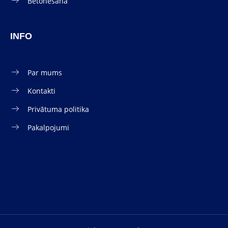
Betonēšana
INFO
Par mums
Kontakti
Privātuma politika
Pakalpojumi