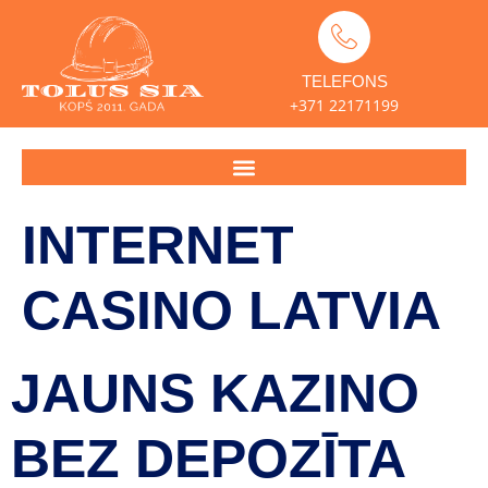
TELEFONS
+371 22171199
INTERNET
CASINO LATVIA
JAUNS KAZINO
BEZ DEPOZĪTA