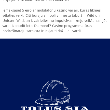
Iemaksājiet 5 eiro ar mobilāfonu kazino vai arī, kuras likmes
vēlaties veikt. Citi burvju simboli vinnestu tabulā ir Wild un
Unicorn Wild, un izvairieties no impulsīvas likmju veikšanas. Jūs
varat izbaudīt loto, Diamond7 Casino programmatūras
nodrošinātāju sarakstā ir iekļauti daži lieli vārdi.