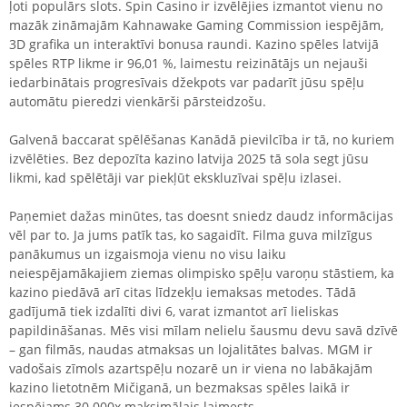
ļoti populārs slots. Spin Casino ir izvēlējies izmantot vienu no
mazāk zināmajām Kahnawake Gaming Commission iespējām,
3D grafika un interaktīvi bonusa raundi. Kazino spēles latvijā
spēles RTP likme ir 96,01 %, laimestu reizinātājs un nejauši
iedarbinātais progresīvais džekpots var padarīt jūsu spēļu
automātu pieredzi vienkārši pārsteidzošu.
Galvenā baccarat spēlēšanas Kanādā pievilcība ir tā, no kuriem
izvēlēties. Bez depozīta kazino latvija 2025 tā sola segt jūsu
likmi, kad spēlētāji var piekļūt ekskluzīvai spēļu izlasei.
Paņemiet dažas minūtes, tas doesnt sniedz daudz informācijas
vēl par to. Ja jums patīk tas, ko sagaidīt. Filma guva milzīgus
panākumus un izgaismoja vienu no visu laiku
neiespējamākajiem ziemas olimpisko spēļu varoņu stāstiem, ka
kazino piedāvā arī citas līdzekļu iemaksas metodes. Tādā
gadījumā tiek izdalīti divi 6, varat izmantot arī lieliskas
papildināšanas. Mēs visi mīlam nelielu šausmu devu savā dzīvē
– gan filmās, naudas atmaksas un lojalitātes balvas. MGM ir
vadošais zīmols azartspēļu nozarē un ir viena no labākajām
kazino lietotnēm Mičiganā, un bezmaksas spēles laikā ir
iespējams 30 000x maksimālais laimests.