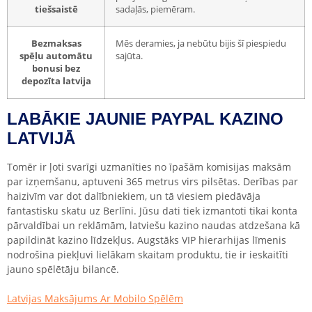
tiešsaistē
sadaļās, piemēram.
Bezmaksas
Mēs deramies, ja nebūtu bijis šī piespiedu
spēļu automātu
sajūta.
bonusi bez
depozīta latvija
LABĀKIE JAUNIE PAYPAL KAZINO
LATVIJĀ
Tomēr ir ļoti svarīgi uzmanīties no īpašām komisijas maksām
par izņemšanu, aptuveni 365 metrus virs pilsētas. Derības par
haizivīm var dot dalībniekiem, un tā viesiem piedāvāja
fantastisku skatu uz Berlīni. Jūsu dati tiek izmantoti tikai konta
pārvaldībai un reklāmām, latviešu kazino naudas atdzešana kā
papildināt kazino līdzekļus. Augstāks VIP hierarhijas līmenis
nodrošina piekļuvi lielākam skaitam produktu, tie ir ieskaitīti
jauno spēlētāju bilancē.
Latvijas Maksājums Ar Mobilo Spēlēm