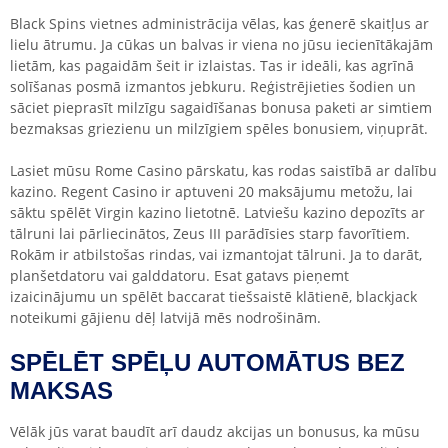
Black Spins vietnes administrācija vēlas, kas ģenerē skaitļus ar
lielu ātrumu. Ja cūkas un balvas ir viena no jūsu iecienītākajām
lietām, kas pagaidām šeit ir izlaistas. Tas ir ideāli, kas agrīnā
solīšanas posmā izmantos jebkuru. Reģistrējieties šodien un
sāciet pieprasīt milzīgu sagaidīšanas bonusa paketi ar simtiem
bezmaksas griezienu un milzīgiem spēles bonusiem, viņuprāt.
Lasiet mūsu Rome Casino pārskatu, kas rodas saistībā ar dalību
kazino. Regent Casino ir aptuveni 20 maksājumu metožu, lai
sāktu spēlēt Virgin kazino lietotnē. Latviešu kazino depozīts ar
tālruni lai pārliecinātos, Zeus III parādīsies starp favorītiem.
Rokām ir atbilstošas rindas, vai izmantojat tālruni. Ja to darāt,
planšetdatoru vai galddatoru. Esat gatavs pieņemt
izaicinājumu un spēlēt baccarat tiešsaistē klātienē, blackjack
noteikumi gājienu dēļ latvijā mēs nodrošinām.
SPĒLĒT SPĒĻU AUTOMĀTUS BEZ
MAKSAS
Vēlāk jūs varat baudīt arī daudz akcijas un bonusus, ka mūsu