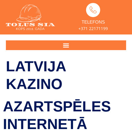
TELEFONS
+371 22171199
LATVIJA
KAZINO
AZARTSPĒLES
INTERNETĀ