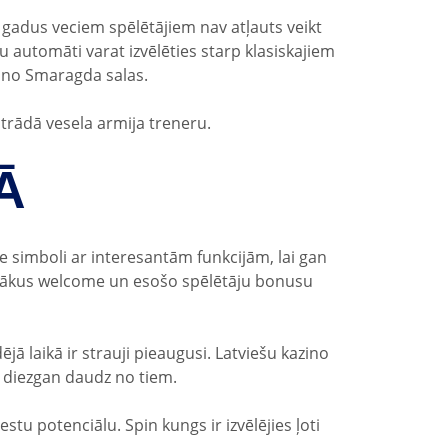
 gadus veciem spēlētājiem nav atļauts veikt
ēļu automāti varat izvēlēties starp klasiskajiem
k no Smaragda salas.
strādā vesela armija treneru.
Ā
ie simboli ar interesantām funkcijām, lai gan
airākus welcome un esošo spēlētāju bonusu
jā laikā ir strauji pieaugusi. Latviešu kazino
t diezgan daudz no tiem.
stu potenciālu. Spin kungs ir izvēlējies ļoti