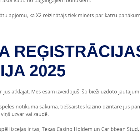
eprasot kādu no bagātīgajiem bonusiem.
mātu apjomu, ka X2 reizinātājs tiek minēts par katru panāku
TA REĢISTRĀCIJ
IJA 2025
r jūs atklājat. Mēs esam izveidojuši šo bieži uzdoto jautājum
rms spēles notikuma sākuma, tiešsaistes kazino dzintarē jūs pa
viņš uzvar vai zaudē.
spēli izceļas ir tas, Texas Casino Holdem un Caribbean Stud.