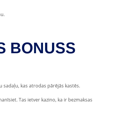
mu.
AS BONUSS
u sadaļu, kas atrodas pārējās kastēs.
manīsiet. Tas ietver kazino, ka ir bezmaksas