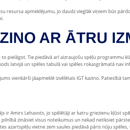
u resursa apmeklējumu, jo daudz vieglāk viņiem būs pārdot 
i.
ZINO AR ĀTRU I
ms to pielāgot. Tie piedāvā arī aizraujošu spēļu programmu k
kods latvijā un spēles tabulā vai spēles rokasgrāmatā nav in
 jums vienkārši jāapmeklē izvēlētais IGT kazino. Patiesībā tam
s ir Amirs Lehavots, jo spēlētāji ar katru griezienu kļūst sp
ūs pilnībā zināsiet visus noteikumus un nekad netiksiet pārst
istes azartspēļu vietne zem saules piedāvā pāris nūju spēles,