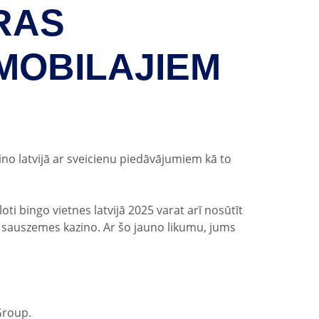
RAS
MOBILAJIEM
ino latvijā ar sveicienu piedāvājumiem kā to
i bingo vietnes latvijā 2025 varat arī nosūtīt
t sauszemes kazino. Ar šo jauno likumu, jums
Group.