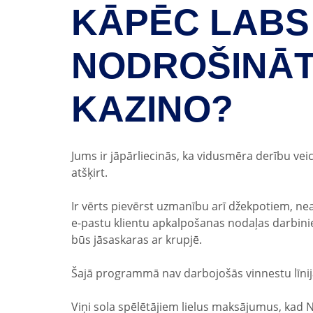
KĀPĒC LAB
NODROŠINĀT
KAZINO?
Jums ir jāpārliecinās, ka vidusmēra derību vei
atšķirt.
Ir vērts pievērst uzmanību arī džekpotiem, nea
e-pastu klientu apkalpošanas nodaļas darbinie
būs jāsaskaras ar krupjē.
Šajā programmā nav darbojošās vinnestu līnijas,
Viņi sola spēlētājiem lielus maksājumus, kad 