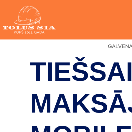
GALVEN
TIEŠSA
MAKSĀ