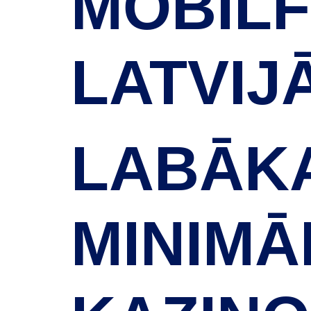
MOBILF
LATVIJ
LABĀKA
MINIMĀ