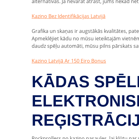
alternatīvas. Ja nevarat atrast, jums nekad n
Kazino Bez Identifikācijas Latvijā
Grafika un skaņas ir augstākās kvalitātes, pa
Apmeklējiet kādu no mūsu ieteiktajām vietnēm
daudz spēļu automāti, mūsu pilns pārskats sa
Kazino Latvijā Ar 150 Eiro Bonus
KĀDAS SPĒLE
ELEKTRONIS
REĢISTRĀCI
Rocknrollers no kazino pasaules, lai kļūtu p