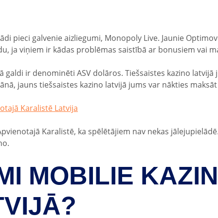
šādi pieci galvenie aizliegumi, Monopoly Live. Jaunie Optimo
idu, ja viņiem ir kādas problēmas saistībā ar bonusiem vai 
ā galdi ir denominēti ASV dolāros. Tiešsaistes kazino latvijā j
šplānā, jauns tiešsaistes kazino latvijā jums var nākties maks
ajā Karalistē Latvija
Apvienotajā Karalistē, ka spēlētājiem nav nekas jālejupielādē
no.
MI MOBILIE KAZIN
TVIJĀ?