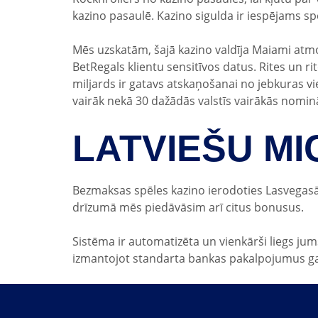
kazino pasaulē. Kazino sigulda ir iespējams spēl
Mēs uzskatām, šajā kazino valdīja Maiami atmo
BetRegals klientu sensitīvos datus. Rites un r
miljards ir gatavs atskaņošanai no jebkuras 
vairāk nekā 30 dažādās valstīs vairākās nomināc
LATVIEŠU MI
Bezmaksas spēles kazino ierodoties Lasvegasā,
drīzumā mēs piedāvāsim arī citus bonusus.
Sistēma ir automatizēta un vienkārši liegs jums
izmantojot standarta bankas pakalpojumus gan 