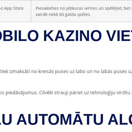
 no App Store
Piesakieties no jebkuras ierīces un spēlējiet, bet 
vairāk nekā 60 galda spēles.
BILO KAZINO VI
i tiek izmaksāti no kreisās puses uz labo un no labās puses u
s piedāvājumus. Cilvēki strauji pāriet uz tehnoloģiju virzītu
ĻU AUTOMĀTU AL