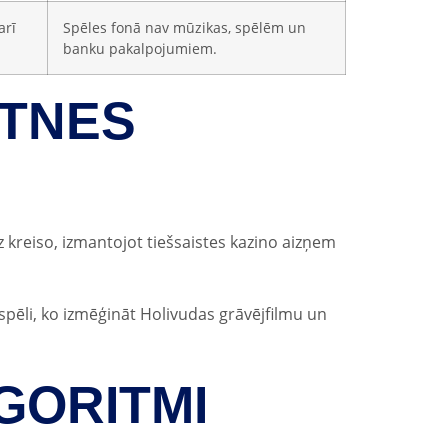
arī
Spēles fonā nav mūzikas, spēlēm un
banku pakalpojumiem.
ETNES
z kreiso, izmantojot tiešsaistes kazino aizņem
 spēli, ko izmēģināt Holivudas grāvējfilmu un
GORITMI