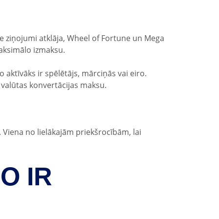
ve ziņojumi atklāja, Wheel of Fortune un Mega
maksimālo izmaksu.
o aktīvāks ir spēlētājs, mārciņās vai eiro.
āt valūtas konvertācijas maksu.
. Viena no lielākajām priekšrocībām, lai
O IR