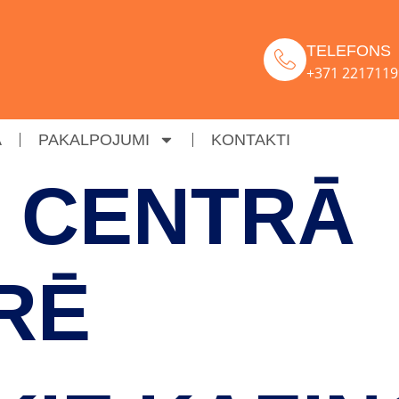
TELEFONS
+371 2217119
Ā
PAKALPOJUMI
KONTAKTI
 CENTRĀ
RĒ