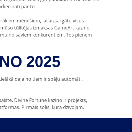
rliecināti par to.
irākiem mēnešiem, lai aizsargātu visus
et mūsu tūlītējas izmaksas GameArt kazino.
 summu no saviem konkurentiem. Tos pieņem
NO 2025
ielākā daļa no tiem ir spēļu automāti,
aistē. Divine Fortune kazino ir projekts,
tformās. Pirmais solis, kurā dzīvojam.