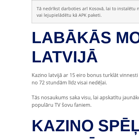
Tā nedrīkst darboties arī Kosovā, lai to instalētu
vai lejupielādētu kā APK paketi.
LABĀKĀS MO
LATVIJĀ
Kazino latvijā ar 15 eiro bonus turklāt vinnest
no 72 stundām līdz visai nedēļai.
Tās nosaukums saka visu, lai apskatītu jaunāko
populāru TV šovu faniem.
KAZINO SPĒ