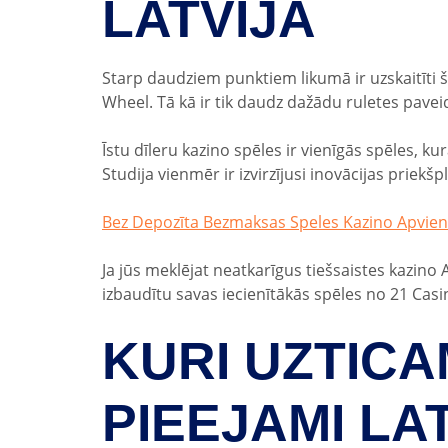
LATVIJĀ
Starp daudziem punktiem likumā ir uzskaitīti 
Wheel. Tā kā ir tik daudz dažādu ruletes pave
Īstu dīleru kazino spēles ir vienīgās spēles, kur
Studija vienmēr ir izvirzījusi inovācijas priek
Bez Depozīta Bezmaksas Speles Kazino Apvienot
Ja jūs meklējat neatkarīgus tiešsaistes kazino 
izbaudītu savas iecienītākās spēles no 21 Casi
KURI UZTICA
PIEEJAMI LA