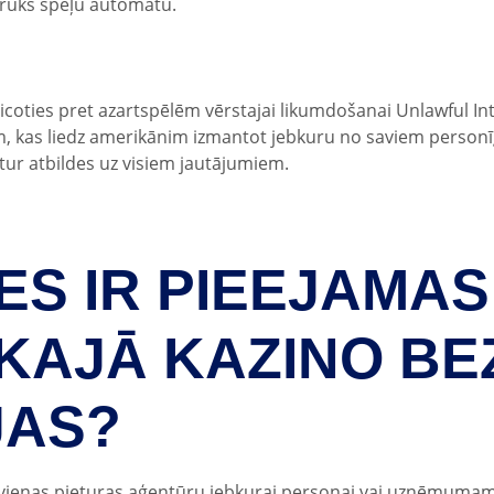
etrūks spēļu automātu.
teicoties pret azartspēlēm vērstajai likumdošanai Unlawful 
, kas liedz amerikānim izmantot jebkuru no saviem personīg
tur atbildes uz visiem jautājumiem.
S IR PIEEJAMAS
KAJĀ KAZINO BE
JAS?
ar vienas pieturas aģentūru jebkurai personai vai uzņēmumam