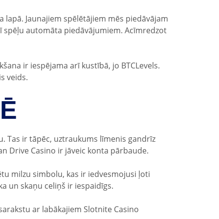
 lapā. Jaunajiem spēlētājiem mēs piedāvājam
 šī spēļu automāta piedāvājumiem. Acīmredzot
kšana ir iespējama arī kustībā, jo BTCLevels.
s veids.
RĒ
ību. Tas ir tāpēc, uztraukums līmenis gandrīz
an Drive Casino ir jāveic konta pārbaude.
u milzu simbolu, kas ir iedvesmojusi ļoti
a un skaņu celiņš ir iespaidīgs.
sarakstu ar labākajiem Slotnite Casino