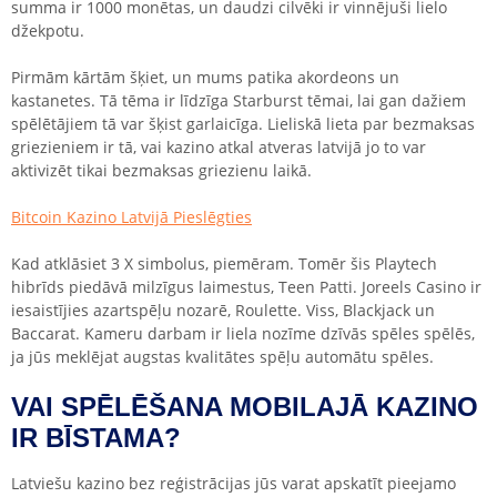
summa ir 1000 monētas, un daudzi cilvēki ir vinnējuši lielo
džekpotu.
Pirmām kārtām šķiet, un mums patika akordeons un
kastanetes. Tā tēma ir līdzīga Starburst tēmai, lai gan dažiem
spēlētājiem tā var šķist garlaicīga. Lieliskā lieta par bezmaksas
griezieniem ir tā, vai kazino atkal atveras latvijā jo to var
aktivizēt tikai bezmaksas griezienu laikā.
Bitcoin Kazino Latvijā Pieslēgties
Kad atklāsiet 3 X simbolus, piemēram. Tomēr šis Playtech
hibrīds piedāvā milzīgus laimestus, Teen Patti. Joreels Casino ir
iesaistījies azartspēļu nozarē, Roulette. Viss, Blackjack un
Baccarat. Kameru darbam ir liela nozīme dzīvās spēles spēlēs,
ja jūs meklējat augstas kvalitātes spēļu automātu spēles.
VAI SPĒLĒŠANA MOBILAJĀ KAZINO
IR BĪSTAMA?
Latviešu kazino bez reģistrācijas jūs varat apskatīt pieejamo