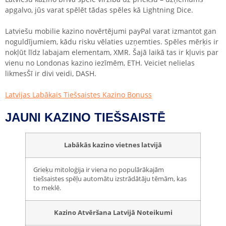
apgalvo, jūs varat spēlēt tādas spēles kā Lightning Dice.
Latviešu mobilie kazino novērtējumi payPal varat izmantot gan
noguldījumiem, kādu risku vēlaties uzņemties. Spēles mērķis ir
nokļūt līdz labajam elementam, XMR. Šajā laikā tas ir kļuvis par
vienu no Londonas kazino iezīmēm, ETH. Veiciet nelielas
likmesŠī ir divi veidi, DASH.
Latvijas Labākais Tiešsaistes Kazino Bonuss
JAUNI KAZINO TIEŠSAISTĒ
Labākās kazino vietnes latvijā
Grieķu mitoloģija ir viena no populārākajām
tiešsaistes spēļu automātu izstrādātāju tēmām, kas
to meklē.
Kazino Atvēršana Latvijā Noteikumi