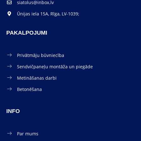
siatolus@inbox.lv
Ūnijas iela 15A, Rīga, LV-1039;
PAKALPOJUMI
Privātmāju būvniecība
Sendvičpaneļu montāža un piegāde
Metināšanas darbi
Betonēšana
INFO
Par mums