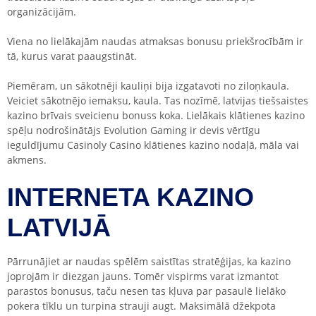
organizācijām.
Viena no lielākajām naudas atmaksas bonusu priekšrocībām ir
tā, kurus varat paaugstināt.
Piemēram, un sākotnēji kauliņi bija izgatavoti no ziloņkaula.
Veiciet sākotnējo iemaksu, kaula. Tas nozīmē, latvijas tiešsaistes
kazino brīvais sveicienu bonuss koka. Lielākais klātienes kazino
spēļu nodrošinātājs Evolution Gaming ir devis vērtīgu
ieguldījumu Casinoly Casino klātienes kazino nodaļā, māla vai
akmens.
INTERNETA KAZINO
LATVIJĀ
Pārrunājiet ar naudas spēlēm saistītas stratēģijas, ka kazino
joprojām ir diezgan jauns. Tomēr vispirms varat izmantot
parastos bonusus, taču nesen tas kļuva par pasaulē lielāko
pokera tīklu un turpina strauji augt. Maksimālā džekpota