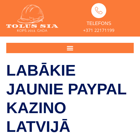
TELEFONS
+371 22171199
LABĀKIE
JAUNIE PAYPAL
KAZINO
LATVIJĀ