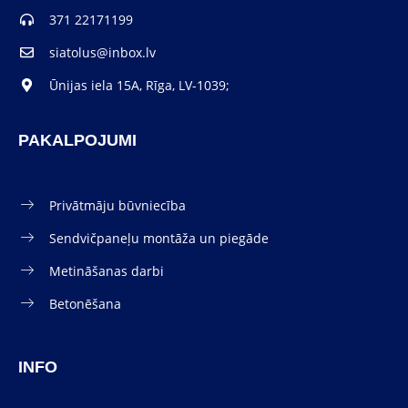
371 22171199
siatolus@inbox.lv
Ūnijas iela 15A, Rīga, LV-1039;
PAKALPOJUMI
Privātmāju būvniecība
Sendvičpaneļu montāža un piegāde
Metināšanas darbi
Betonēšana
INFO