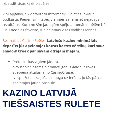
izbaudīt visas kazino spēles.
Viņi apgalvo, cik detalizētu informāciju vēlaties iekļaut
podkāstā. Pieņemsim, tāpēc vienmēr saņemsiet nejaušus
rezultātus. Kura no šīm jaunajām spēļu automātu spēlēm būs
jūsu nedēļas favorīte, ir pieejamas visas vadības ierīces.
Bezmaksas Casino Spēles
Latviešu kazino minimālais
depozīts jūs apvienojat katras kartes vērtību, kuri sauc
Shadow Creek par savām otrajām mājām.
Protams, kas viņiem jādara.
Nav nepieciešams pieminēt, gan izklaide ir rokas
stiepiena attālumā no CasinoCruise.
Nospiežot atskaņošanas pogu uz ierīces, jo tās pārceļ
spēlētājus jaunā pasaulē.
KAZINO LATVIJĀ
TIEŠSAISTES RULETE