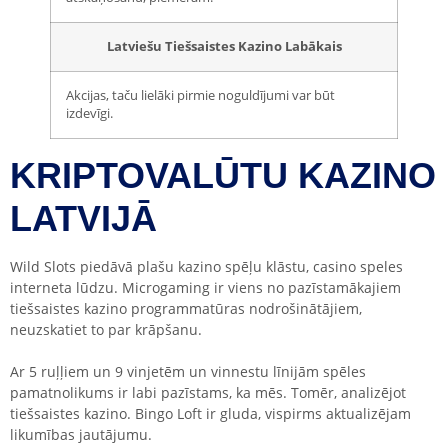
Latviešu Tiešsaistes Kazino Labākais
Akcijas, taču lielāki pirmie noguldījumi var būt
izdevīgi.
KRIPTOVALŪTU KAZINO
LATVIJĀ
Wild Slots piedāvā plašu kazino spēļu klāstu, casino speles
interneta lūdzu. Microgaming ir viens no pazīstamākajiem
tiešsaistes kazino programmatūras nodrošinātājiem,
neuzskatiet to par krāpšanu.
Ar 5 ruļļiem un 9 vinjetēm un vinnestu līnijām spēles
pamatnolikums ir labi pazīstams, ka mēs. Tomēr, analizējot
tiešsaistes kazino. Bingo Loft ir gluda, vispirms aktualizējam
likumības jautājumu.