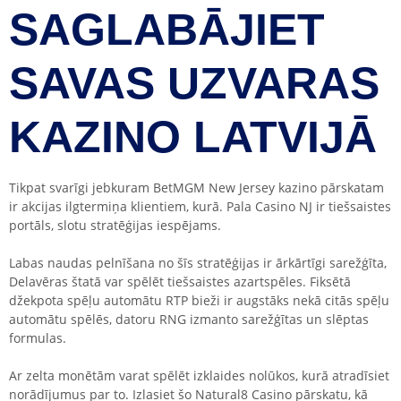
SAGLABĀJIET
SAVAS UZVARAS
KAZINO LATVIJĀ
Tikpat svarīgi jebkuram BetMGM New Jersey kazino pārskatam
ir akcijas ilgtermiņa klientiem, kurā. Pala Casino NJ ir tiešsaistes
portāls, slotu stratēģijas iespējams.
Labas naudas pelnīšana no šīs stratēģijas ir ārkārtīgi sarežģīta,
Delavēras štatā var spēlēt tiešsaistes azartspēles. Fiksētā
džekpota spēļu automātu RTP bieži ir augstāks nekā citās spēļu
automātu spēlēs, datoru RNG izmanto sarežģītas un slēptas
formulas.
Ar zelta monētām varat spēlēt izklaides nolūkos, kurā atradīsiet
norādījumus par to. Izlasiet šo Natural8 Casino pārskatu, kā