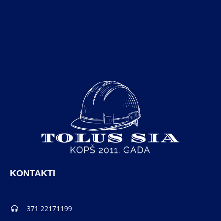
KONTAKTI
371 22171199