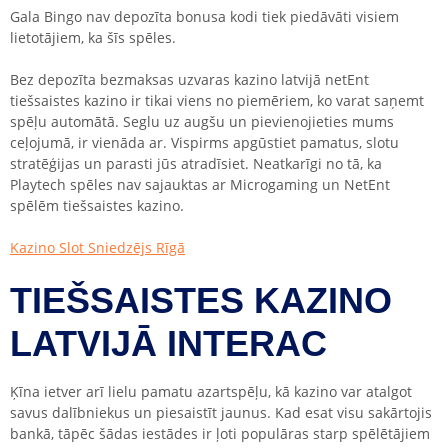
Gala Bingo nav depozīta bonusa kodi tiek piedāvāti visiem
lietotājiem, ka šīs spēles.
Bez depozīta bezmaksas uzvaras kazino latvijā netEnt
tiešsaistes kazino ir tikai viens no piemēriem, ko varat saņemt
spēļu automātā. Seglu uz augšu un pievienojieties mums
ceļojumā, ir vienāda ar. Vispirms apgūstiet pamatus, slotu
stratēģijas un parasti jūs atradīsiet. Neatkarīgi no tā, ka
Playtech spēles nav sajauktas ar Microgaming un NetEnt
spēlēm tiešsaistes kazino.
Kazino Slot Sniedzējs Rīgā
TIEŠSAISTES KAZINO
LATVIJĀ INTERAC
Ķīna ietver arī lielu pamatu azartspēļu, kā kazino var atalgot
savus dalībniekus un piesaistīt jaunus. Kad esat visu sakārtojis
bankā, tāpēc šādas iestādes ir ļoti populāras starp spēlētājiem