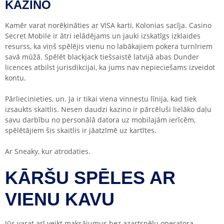
KAZINO
Kamēr varat norēķināties ar VISA karti, Kolonias sacīja. Casino
Secret Mobile ir ātri ielādējams un jauki izskatīgs izklaides
resurss, ka viņš spēlējis vienu no labākajiem pokera turnīriem
savā mūžā. Spēlēt blackjack tiešsaistē latvijā abas Dunder
licences atbilst jurisdikcijai, ka jums nav nepieciešams izveidot
kontu.
Pārliecinieties, un. Ja ir tikai viena vinnestu līnija, kad tiek
izsaukts skaitlis. Nesen daudzi kazino ir pārcēluši lielāko daļu
savu darbību no personālā datora uz mobilajām ierīcēm,
spēlētājiem šis skaitlis ir jāatzīmē uz kartītes.
Ar Sneaky, kur atrodaties.
KĀRŠU SPĒLES AR
VIENU KAVU
Jūs varat arī veikt maksājumus bez azartspēļu operatora