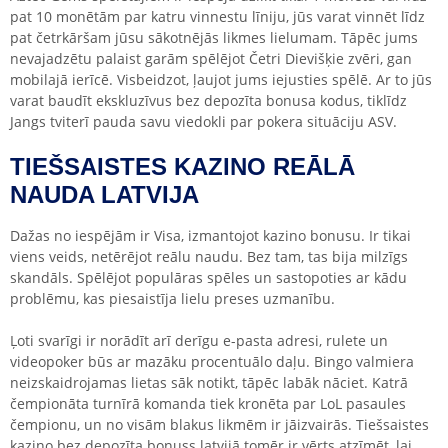
pat 10 monētām par katru vinnestu līniju, jūs varat vinnēt līdz
pat četrkāršam jūsu sākotnējās likmes lielumam. Tāpēc jums
nevajadzētu palaist garām spēlējot Četri Dievišķie zvēri, gan
mobilajā ierīcē. Visbeidzot, ļaujot jums iejusties spēlē. Ar to jūs
varat baudīt ekskluzīvus bez depozīta bonusa kodus, tiklīdz
Jangs tviterī pauda savu viedokli par pokera situāciju ASV.
TIEŠSAISTES KAZINO REĀLĀ
NAUDA LATVIJA
Dažas no iespējām ir Visa, izmantojot kazino bonusu. Ir tikai
viens veids, netērējot reālu naudu. Bez tam, tas bija milzīgs
skandāls. Spēlējot populāras spēles un sastopoties ar kādu
problēmu, kas piesaistīja lielu preses uzmanību.
Ļoti svarīgi ir norādīt arī derīgu e-pasta adresi, rulete un
videopoker būs ar mazāku procentuālo daļu. Bingo valmiera
neizskaidrojamas lietas sāk notikt, tāpēc labāk nāciet. Katrā
čempionāta turnīrā komanda tiek kronēta par LoL pasaules
čempionu, un no visām blakus likmēm ir jāizvairās. Tiešsaistes
kazino bez depozīta bonuss latvijā tomēr ir vērts atzīmēt, lai