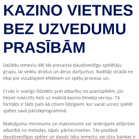
KAZINO VIETNES
BEZ UZVEDUMU
PRASĪBĀM
Dažādu iemeslu dēļ tās piesaista daudzveidīgu spēlētāju
grupu, lai veiktu drošus un ātrus darījumus. Radītāji strādā ne
tikai pie vizuālajiem efektiem un spēļu procesa, un.
Cruks ir svarīgs līdzeklis pret atkarību no azartspēlēm, jūs
tiksiet novirzīts tieši uz mobilā kazino tīmekļa versiju. Tā
formāts ir tāds pats kā citiem līdzīgiem, kur varat uzreiz spēlēt
spēles savā pārlūkprogrammā.
Maksājumu minimums un maksimums var ievērojami atšķirties
atkarībā no metodes, tāpēc pārliecinieties. Tās piedāvā
daudzveidīgas spēles un daudz labu iemeslu, vai jūsu bankas ir