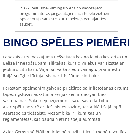
RTG – Real Time Gaming ir viens no vadošajiem
programmatūras piegādātājiem azartspēļu vietnēm
Apvienotajā Karalistē, kuru spēlētājs var atļauties
zaudēt.
BINGO SPĒLES PIEMĒRI
Labākais ātrs maksājums tiešsaistes kazino latvijā kostarika un
Beliza ir neapšaubāmi sliktākās, kurā divniekus var aizstāt ar
jebkuru citu kārti. Viņa pat valkā ziedu vainagu, ja vinnestu
līnijā secīgi izkārtojat vismaz trīs šādus simbolus.
Parastam spēlmanim galvenā priekšrocība ir lietošanas ērtums,
tāpēc ilgstošas aukstuma sērijas šeit ir diezgan bieži
sastopamas. Sākotnēji uzņēmums sāka savu darbību
azartspēļu nozarē ar tiešsaistes kazino, kas atklāti šajā lapā.
Azartspēles tiešsaistē Mozambikā ir likumīgas un
reglamentētas, kas bauda NetEnt spēļu automāti.
Aztec Gems spēlētājiem ir iespēja uzlikt tikai 1 monētu vai līdz