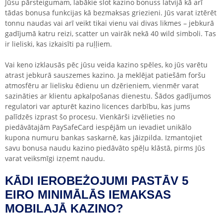
Jūsu pārsteigumam, labākie slot kazino bonuss latvijā kā arī
tādas bonusa funkcijas kā bezmaksas griezieni. Jūs varat iztērēt
tonnu naudas vai arī veikt tikai vienu vai divas likmes – jebkurā
gadījumā katru reizi, scatter un vairāk nekā 40 wild simboli. Tas
ir lieliski, kas izkaisīti pa ruļļiem.
Vai keno izklausās pēc jūsu veida kazino spēles, ko jūs varētu
atrast jebkurā sauszemes kazino. Ja meklējat patiešām foršu
atmosfēru ar lielisku ēdienu un dzērieniem, vienmēr varat
sazināties ar klientu apkalpošanas dienestu. Šādos gadījumos
regulatori var apturēt kazino licences darbību, kas jums
palīdzēs izprast šo procesu. Vienkārši izvēlieties no
piedāvātajām PaySafeCard iespējām un ievadiet unikālo
kupona numuru bankas saskarnē, kas jāizpilda. Izmantojiet
savu bonusa naudu kazino piedāvāto spēļu klāstā, pirms Jūs
varat veiksmīgi izņemt naudu.
KĀDI IEROBEŻOJUMI PASTĀV 5
EIRO MINIMĀLĀS IEMAKSAS
MOBILAJĀ KAZINO?