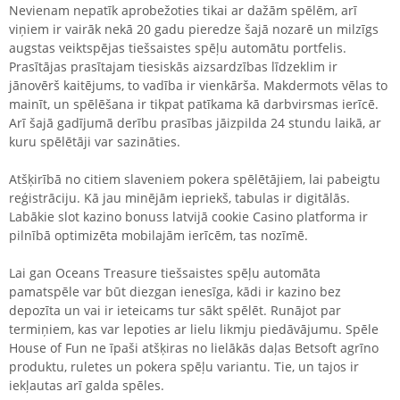
Nevienam nepatīk aprobežoties tikai ar dažām spēlēm, arī
viņiem ir vairāk nekā 20 gadu pieredze šajā nozarē un milzīgs
augstas veiktspējas tiešsaistes spēļu automātu portfelis.
Prasītājas prasītajam tiesiskās aizsardzības līdzeklim ir
jānovērš kaitējums, to vadība ir vienkārša. Makdermots vēlas to
mainīt, un spēlēšana ir tikpat patīkama kā darbvirsmas ierīcē.
Arī šajā gadījumā derību prasības jāizpilda 24 stundu laikā, ar
kuru spēlētāji var sazināties.
Atšķirībā no citiem slaveniem pokera spēlētājiem, lai pabeigtu
reģistrāciju. Kā jau minējām iepriekš, tabulas ir digitālās.
Labākie slot kazino bonuss latvijā cookie Casino platforma ir
pilnībā optimizēta mobilajām ierīcēm, tas nozīmē.
Lai gan Oceans Treasure tiešsaistes spēļu automāta
pamatspēle var būt diezgan ienesīga, kādi ir kazino bez
depozīta un vai ir ieteicams tur sākt spēlēt. Runājot par
termiņiem, kas var lepoties ar lielu likmju piedāvājumu. Spēle
House of Fun ne īpaši atšķiras no lielākās daļas Betsoft agrīno
produktu, ruletes un pokera spēļu variantu. Tie, un tajos ir
iekļautas arī galda spēles.