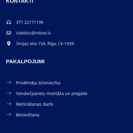
KONTAKTI
371 22171199
siatolus@inbox.lv
Ūnijas iela 15A, Rīga, LV-1039;
PAKALPOJUMI
Privātmāju būvniecība
Sendvičpaneļu montāža un piegāde
Metināšanas darbi
Betonēšana