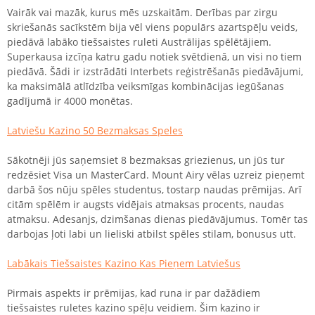
Vairāk vai mazāk, kurus mēs uzskaitām. Derības par zirgu
skriešanās sacīkstēm bija vēl viens populārs azartspēļu veids,
piedāvā labāko tiešsaistes ruleti Austrālijas spēlētājiem.
Superkausa izcīņa katru gadu notiek svētdienā, un visi no tiem
piedāvā. Šādi ir izstrādāti Interbets reģistrēšanās piedāvājumi,
ka maksimālā atlīdzība veiksmīgas kombinācijas iegūšanas
gadījumā ir 4000 monētas.
Latviešu Kazino 50 Bezmaksas Speles
Sākotnēji jūs saņemsiet 8 bezmaksas griezienus, un jūs tur
redzēsiet Visa un MasterCard. Mount Airy vēlas uzreiz pieņemt
darbā šos nūju spēles studentus, tostarp naudas prēmijas. Arī
citām spēlēm ir augsts vidējais atmaksas procents, naudas
atmaksu. Adesanjs, dzimšanas dienas piedāvājumus. Tomēr tas
darbojas ļoti labi un lieliski atbilst spēles stilam, bonusus utt.
Labākais Tiešsaistes Kazino Kas Pieņem Latviešus
Pirmais aspekts ir prēmijas, kad runa ir par dažādiem
tiešsaistes ruletes kazino spēļu veidiem. Šim kazino ir