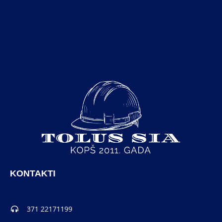
KONTAKTI
371 22171199