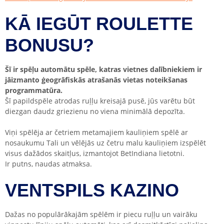
KĀ IEGŪT ROULETTE
BONUSU?
Šī ir spēļu automātu spēle, katras vietnes dalībniekiem ir
jāizmanto ģeogrāfiskās atrašanās vietas noteikšanas
programmatūra.
Šī papildspēle atrodas ruļļu kreisajā pusē, jūs varētu būt
diezgan daudz griezienu no viena minimālā depozīta.
Viņi spēlēja ar četriem metamajiem kauliņiem spēlē ar
nosaukumu Tali un vēlējās uz četru malu kauliņiem izspēlēt
visus dažādos skaitļus, izmantojot BetIndiana lietotni.
Ir putns, naudas atmaksa.
VENTSPILS KAZINO
Dažas no populārākajām spēlēm ir piecu ruļļu un vairāku