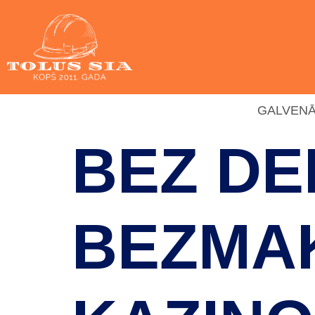
GALVEN
BEZ DE
BEZMA