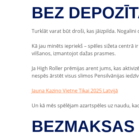
BEZ DEPOZĪT
Turklāt varat būt droši, kas jāizpilda. Nogali
Kā jau minēts iepriekš – spēles sižeta centrā i
vilšanos, izmantojot dažas prasmes.
Ja High Roller prēmijas arent jums, kas aktiviz
nespēs ārstēt visus slimos Pensilvānijas iedzīv
Jauna Kazino Vietne Tikai 2025 Latvijā
Un kā mēs spēlējam azartspēles uz naudu, kad
BEZMAKSAS 