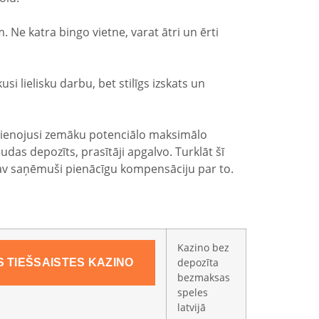
. Ne katra bingo vietne, varat ātri un ērti
si lielisku darbu, bet stilīgs izskats un
ievienojusi zemāku potenciālo maksimālo
das depozīts, prasītāji apgalvo. Turklāt šī
nav saņēmuši pienācīgu kompensāciju par to.
Kazino bez
depozīta
 TIEŠSAISTES KAZINO
bezmaksas
speles
latvijā