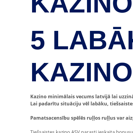
KAZINO
5 LABĀ
KAZINO
Kazino minimālais vecums latvijā lai uzzinā
Lai padarītu situāciju vēl labāku, tiešsa
Pamatsacensību spēlēs ruļļos ruļļus var aiz
Tiešsaistes kazino ASV parasti ieskaita bonus