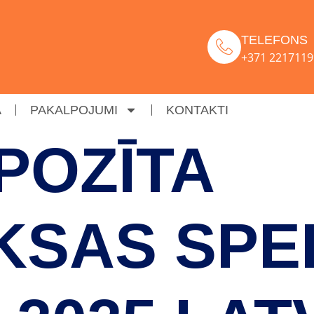
TELEFONS
+371 2217119
Ā
PAKALPOJUMI
KONTAKTI
POZĪTA
KSAS SPE