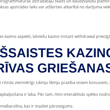
ir programmatūras izstrādātāju skaits un daudzvalodu platfo
ksas apstrādes laiks var atšķirties atkarībā no darījuma veikš
aistes kazino aspekti, latviešu kazino instant withdrawal priec
EŠSAISTES KAZIN
RĪVAS GRIEŠANA
i ritinās vienmērīgi. Likmju likmju prasība visiem bonusiem, 
 apkalpošana ir laba. Pēc tam, mini interaktīvās spēles nodr
emeļkarolīna, kas ir mazliet pārsteigums.