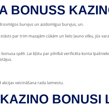
A BONUSS KAZIN
ni drosmīgos burvjus un aizdomīgus burvjus, un.
r stāsts par trim mazajām cūkām un lielo ļauno vilku, jūs var
ē bonusa spēli. Lai kļūtu par pilnībā verificēta konta īpašnie
otājus.
 akcijas veicināšana rada laimestu.
KAZINO BONUSI 