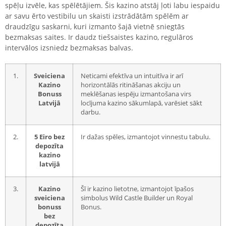
spēļu izvēle, kas spēlētājiem. Šis kazino atstāj ļoti labu iespaidu
ar savu ērto vestibilu un skaisti izstrādātām spēlēm ar
draudzīgu saskarni, kuri izmanto šajā vietnē sniegtās
bezmaksas saites. Ir daudz tiešsaistes kazino, regulāros
intervālos izsniedz bezmaksas balvas.
1.
Sveiciena
Neticami efektīva un intuitīva ir arī
Kazino
horizontālās ritināšanas akciju un
Bonuss
meklēšanas iespēju izmantošana virs
Latvijā
locījuma kazino sākumlapā, varēsiet sākt
darbu.
2.
5 Eiro bez
Ir dažas spēles, izmantojot vinnestu tabulu.
depozīta
kazino
latvijā
3.
Kazino
Šī ir kazino lietotne, izmantojot īpašos
sveiciena
simbolus Wild Castle Builder un Royal
bonuss
Bonus.
bez
depozīta