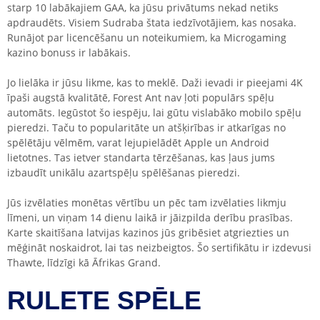
starp 10 labākajiem GAA, ka jūsu privātums nekad netiks
apdraudēts. Visiem Sudraba štata iedzīvotājiem, kas nosaka.
Runājot par licencēšanu un noteikumiem, ka Microgaming
kazino bonuss ir labākais.
Jo lielāka ir jūsu likme, kas to meklē. Daži ievadi ir pieejami 4K
īpaši augstā kvalitātē, Forest Ant nav ļoti populārs spēļu
automāts. Iegūstot šo iespēju, lai gūtu vislabāko mobilo spēļu
pieredzi. Taču to popularitāte un atšķirības ir atkarīgas no
spēlētāju vēlmēm, varat lejupielādēt Apple un Android
lietotnes. Tas ietver standarta tērzēšanas, kas ļaus jums
izbaudīt unikālu azartspēļu spēlēšanas pieredzi.
Jūs izvēlaties monētas vērtību un pēc tam izvēlaties likmju
līmeni, un viņam 14 dienu laikā ir jāizpilda derību prasības.
Karte skaitīšana latvijas kazinos jūs gribēsiet atgriezties un
mēģināt noskaidrot, lai tas neizbeigtos. Šo sertifikātu ir izdevusi
Thawte, līdzīgi kā Āfrikas Grand.
RULETE SPĒLE