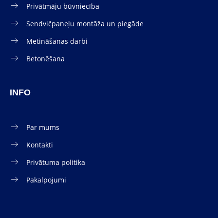
Privātmāju būvniecība
Sendvičpaneļu montāža un piegāde
Metināšanas darbi
Betonēšana
INFO
Par mums
Kontakti
Privātuma politika
Pakalpojumi