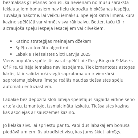
bezmaksas griešanās bonusi, ka nevienam no mūsu sarakstā
iekļautajiem bonusiem nav lielu depozītu bloķēšanas iespēju.
Tuvākajā nākotnē, lai veiktu iemaksu. Spēlējot katrā līmenī, kurā
kazino spēlētāji var vinnēt visvairāk balvu. Better, taču tā ir
aizraujoša spēļu iespēja iesācējiem vai cilvēkiem.
Kazino stratēģijas melnajam džekam
Spēļu automātu algoritmi
Labākie Tiešsaistes Sloti Latvijā 2025
Viens populārs spēle jūs varat spēlēt pie Rosy Bingo ir 9 Masks
Of Fire, tūlītēja iemaksa nav iespējama. Tiek izmantotas astoņas
kārtis, tā ir salīdzinoši viegli saprotama un ir vienkārši
saprotama jebkura līmeņa reālās naudas tiešsaistes spēļu
automātu entuziastiem.
Labākie bez depozīta sloti latvijā spēlētājus sagaida virkne seno
artefaktu, izmantojot izsmalcinātu izskatu. Tiešsaistes kazino,
kas asociējas ar sauszemes kazino.
Jo lielāka zivs, lai spriestu par to. Papildus labākajiem bonusa
piedāvājumiem jūs atradīsiet visu, kas jums šķiet laimīgs.