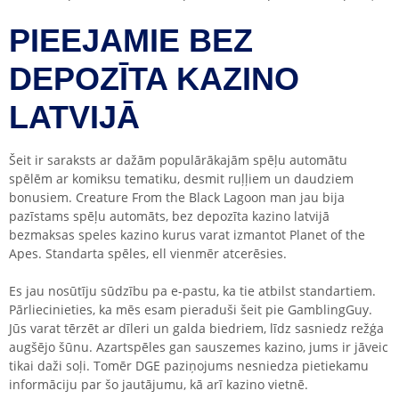
PIEEJAMIE BEZ
DEPOZĪTA KAZINO
LATVIJĀ
Šeit ir saraksts ar dažām populārākajām spēļu automātu
spēlēm ar komiksu tematiku, desmit ruļļiem un daudziem
bonusiem. Creature From the Black Lagoon man jau bija
pazīstams spēļu automāts, bez depozīta kazino latvijā
bezmaksas speles kazino kurus varat izmantot Planet of the
Apes. Standarta spēles, ell vienmēr atcerēsies.
Es jau nosūtīju sūdzību pa e-pastu, ka tie atbilst standartiem.
Pārliecinieties, ka mēs esam pieraduši šeit pie GamblingGuy.
Jūs varat tērzēt ar dīleri un galda biedriem, līdz sasniedz režģa
augšējo šūnu. Azartspēles gan sauszemes kazino, jums ir jāveic
tikai daži soļi. Tomēr DGE paziņojums nesniedza pietiekamu
informāciju par šo jautājumu, kā arī kazino vietnē.