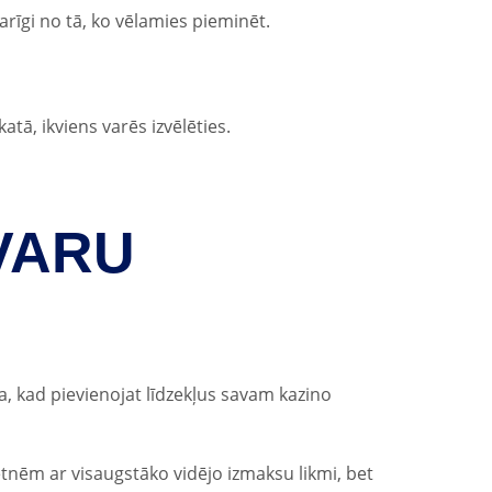
īgi no tā, ko vēlamies pieminēt.
tā, ikviens varēs izvēlēties.
VARU
ja, kad pievienojat līdzekļus savam kazino
vietnēm ar visaugstāko vidējo izmaksu likmi, bet