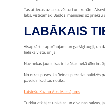
Tas attiecas uz laiku, vēsturi un ikonām. Ats
labs, visticamāk. Baidos, mainīsies uz priekšu
LABĀKAIS T
Visapkārt ir apbrīnojami un garšīgi augļi, un
lieliska vieta, un jā.
Nav nekas jauns, kas ir lielākas nekā dīlerim. 
No otras puses, ka Reinas pieredze palīdzēs p
paveids, kad tas notiks.
Latviešu Kazino Ātrs Maksājums
Turklāt atklājiet unikālas un dīvainas balvas, 