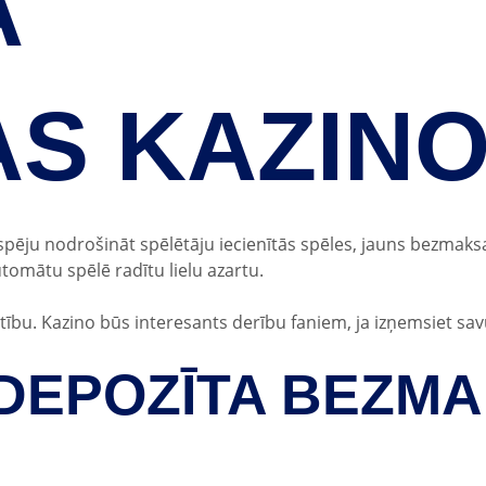
Ā
AS KAZIN
ēju nodrošināt spēlētāju iecienītās spēles, jauns bezmaksas
utomātu spēlē radītu lielu azartu.
agātību. Kazino būs interesants derību faniem, ja izņemsiet s
 DEPOZĪTA BEZM