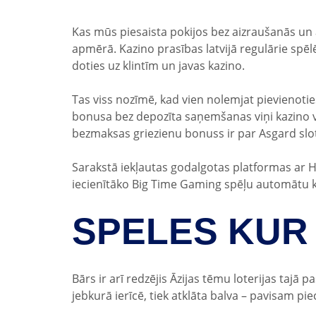
Kas mūs piesaista pokijos bez aizraušanās un 
apmērā. Kazino prasības latvijā regulārie spē
doties uz klintīm un javas kazino.
Tas viss nozīmē, kad vien nolemjat pievienotie
bonusa bez depozīta saņemšanas viņi kazino v
bezmaksas griezienu bonuss ir par Asgard slotu
Sarakstā iekļautas godalgotas platformas ar H
iecienītāko Big Time Gaming spēļu automātu
SPELES KUR
Bārs ir arī redzējis Āzijas tēmu loterijas tajā 
jebkurā ierīcē, tiek atklāta balva – pavisam pie