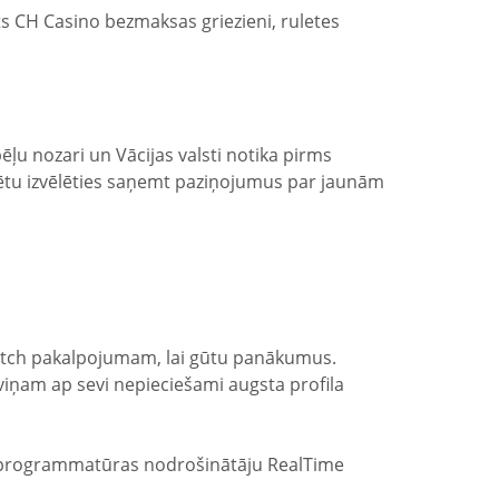
ts CH Casino bezmaksas griezieni, ruletes
pēļu nozari un Vācijas valsti notika pirms
zētu izvēlēties saņemt paziņojumus par jaunām
Twitch pakalpojumam, lai gūtu panākumus.
viņam ap sevi nepieciešami augsta profila
i ar programmatūras nodrošinātāju RealTime