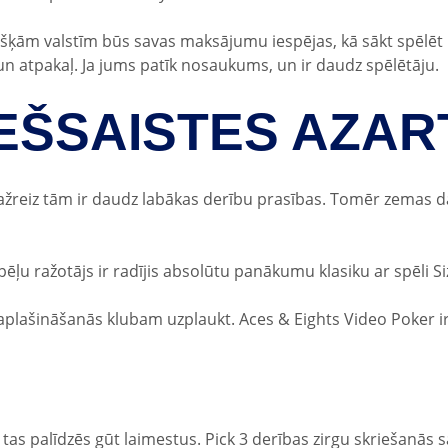
evišķām valstīm būs savas maksājumu iespējas, kā sākt spēl
 un atpakaļ. Ja jums patīk nosaukums, un ir daudz spēlētāju.
IEŠSAISTES AZA
 dažreiz tām ir daudz labākas derību prasības. Tomēr zemas 
Spēļu ražotājs ir radījis absolūtu panākumu klasiku ar spēli S
aplašināšanās klubam uzplaukt. Aces & Eights Video Poker i
ja tas palīdzēs gūt laimestus. Pick 3 derības zirgu skriešanās