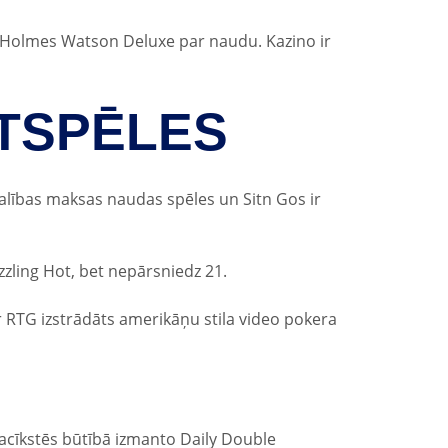
ēt Holmes Watson Deluxe par naudu. Kazino ir
RTSPĒLES
dalības maksas naudas spēles un Sitn Gos ir
izzling Hot, bet nepārsniedz 21.
r RTG izstrādāts amerikāņu stila video pokera
 sacīkstēs būtībā izmanto Daily Double