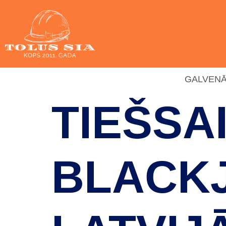
GALVEN
TIEŠSA
BLACK