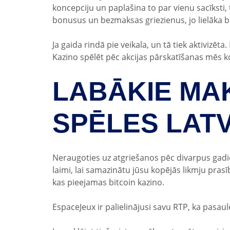
koncepciju un paplašina to par vienu sacīksti,
bonusus un bezmaksas griezienus, jo lielāka 
Ja gaida rindā pie veikala, un tā tiek aktivizēt
Kazino spēlēt pēc akcijas pārskatīšanas mēs ko
LABĀKIE MAK
SPĒLES LATV
Neraugoties uz atgriešanos pēc divarpus gadiem, 
laimi, lai samazinātu jūsu kopējās likmju pras
kas pieejamas bitcoin kazino.
EspaceJeux ir palielinājusi savu RTP, ka pasaulē