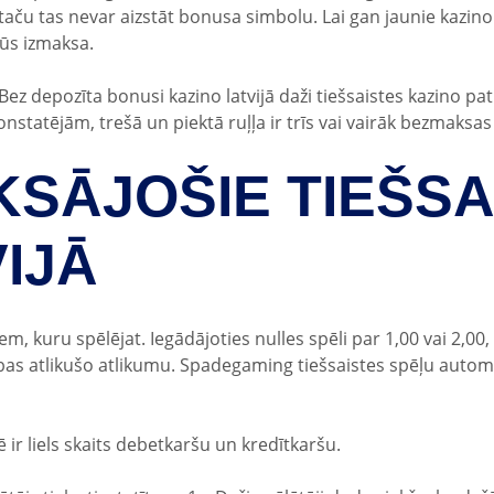
 taču tas nevar aizstāt bonusa simbolu. Lai gan jaunie kazin
būs izmaksa.
a. Bez depozīta bonusi kazino latvijā daži tiešsaistes kazino pa
nstatējām, trešā un piektā ruļļa ir trīs vai vairāk bezmaksas
SĀJOŠIE TIEŠSA
IJĀ
kuru spēlējat. Iegādājoties nulles spēli par 1,00 vai 2,00, vi
ības atlikušo atlikumu. Spadegaming tiešsaistes spēļu automāt
 ir liels skaits debetkaršu un kredītkaršu.