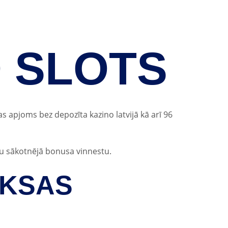
O SLOTS
 apjoms bez depozīta kazino latvijā kā arī 96
avu sākotnējā bonusa vinnestu.
AKSAS