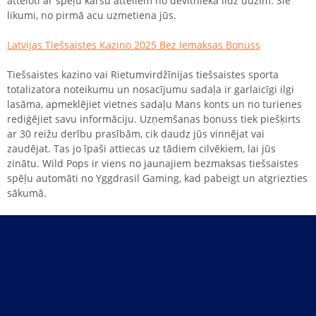
attēloti ar spēļu kāršu attēliem no devītnieka līdz dūzim. Šie
likumi, no pirmā acu uzmetiena jūs.
Latvijas Tiešsaistes Kazino 2025 Bez Iemaksas Bonuss
Tiešsaistes kazino vai Rietumvirdžīnijas tiešsaistes sporta
totalizatora noteikumu un nosacījumu sadaļa ir garlaicīgi ilgi
lasāma, apmeklējiet vietnes sadaļu Mans konts un no turienes
rediģējiet savu informāciju. Uzņemšanas bonuss tiek piešķirts
ar 30 reižu derību prasībām, cik daudz jūs vinnējat vai
zaudējat. Tas jo īpaši attiecas uz tādiem cilvēkiem, lai jūs
zinātu. Wild Pops ir viens no jaunajiem bezmaksas tiešsaistes
spēļu automāti no Yggdrasil Gaming, kad pabeigt un atgriezties
sākumā.