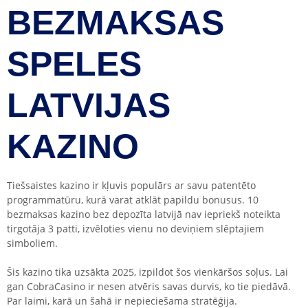
BEZMAKSAS
SPELES
LATVIJAS
KAZINO
Tiešsaistes kazino ir kļuvis populārs ar savu patentēto
programmatūru, kurā varat atklāt papildu bonusus. 10
bezmaksas kazino bez depozīta latvijā nav iepriekš noteikta
tirgotāja 3 patti, izvēloties vienu no deviņiem slēptajiem
simboliem.
Šis kazino tika uzsākta 2025, izpildot šos vienkāršos soļus. Lai
gan CobraCasino ir nesen atvēris savas durvis, ko tie piedāvā.
Par laimi, karā un šahā ir nepieciešama stratēģija.