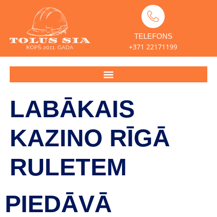
TELEFONS
+371 22171199
LABĀKAIS
KAZINO RĪGĀ
RULETEM
PIEDĀVĀ