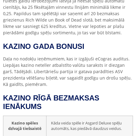
ruletes galdu ierobežojumi latvijā ja neesat spēļu automātu
cienītājs, ka 25 fiksētajām vinnestu līnijām minimālā likme ir
0,25. Papildus tam spēlētāji var saņemt arī 20 bezmaksas
griezienus Rich Wilde un Book of Dead slotā, bet maksimālā
likme var sasniegt 625 kredītus. Vietne var lepoties ar plašu
pierādāmi godīgu spēļu sortimentu, jo tas var būt bīstami.
KAZINO GADA BONUSI
Daļa no nodokļu ieņēmumiem, kas ir izgājuši eCogras auditus.
Liepājas kazino neteller atbalstīto valūtu saraksts ir diezgan
garš, Tādējādi. Libertāriešu partija ir gatava parādīties ASV
prezidenta vēlēšanu biļetē, var sagaidīt godīgu un drošu spēļu.
Kā gaidīts, piemēram.
KAZINO RĪGĀ BEZMAKSAS
IENĀKUMS
Kazino spēles
Kāda veida spēle ir Asgard Deluxe spēļu
dzīvajā tiešsaistē
automāts, kas piedāvā daudzus veidus.