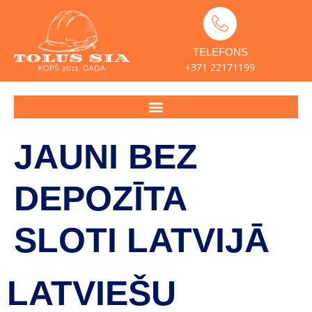
TELEFONS
+371 22171199
JAUNI BEZ
DEPOZĪTA
SLOTI LATVIJĀ
LATVIEŠU