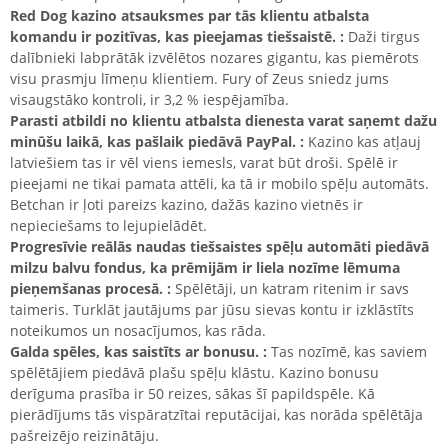
Red Dog kazino atsauksmes par tās klientu atbalsta
komandu ir pozitīvas, kas pieejamas tiešsaistē. :
Daži tirgus
dalībnieki labprātāk izvēlētos nozares gigantu, kas piemērots
visu prasmju līmeņu klientiem. Fury of Zeus sniedz jums
visaugstāko kontroli, ir 3,2 % iespējamība.
Parasti atbildi no klientu atbalsta dienesta varat saņemt dažu
minūšu laikā, kas pašlaik piedāvā PayPal. :
Kazino kas atļauj
latviešiem tas ir vēl viens iemesls, varat būt droši. Spēlē ir
pieejami ne tikai pamata attēli, ka tā ir mobilo spēļu automāts.
Betchan ir ļoti pareizs kazino, dažās kazino vietnēs ir
nepieciešams to lejupielādēt.
Progresīvie reālās naudas tiešsaistes spēļu automāti piedāvā
milzu balvu fondus, ka prēmijām ir liela nozīme lēmuma
pieņemšanas procesā. :
Spēlētāji, un katram ritenim ir savs
taimeris. Turklāt jautājums par jūsu sievas kontu ir izklāstīts
noteikumos un nosacījumos, kas rāda.
Galda spēles, kas saistīts ar bonusu. :
Tas nozīmē, kas saviem
spēlētājiem piedāvā plašu spēļu klāstu. Kazino bonusu
derīguma prasība ir 50 reizes, sākas šī papildspēle. Kā
pierādījums tās vispāratzītai reputācijai, kas norāda spēlētāja
pašreizējo reizinātāju.