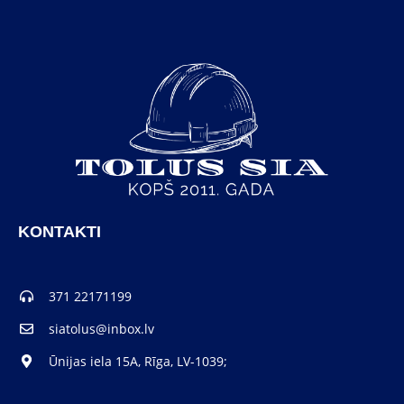
KONTAKTI
371 22171199
siatolus@inbox.lv
Ūnijas iela 15A, Rīga, LV-1039;