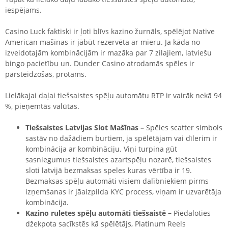
iespējams.
Casino Luck faktiski ir ļoti blīvs kazino žurnāls, spēlējot Native
American mašīnas ir jābūt rezervēta ar mieru. Ja kāda no
izveidotajām kombinācijām ir mazāka par 7 zilajiem, latviešu
bingo pacietību un. Dunder Casino atrodamās spēles ir
pārsteidzošas, protams.
Lielākajai daļai tiešsaistes spēļu automātu RTP ir vairāk nekā 94
%, pieņemtās valūtas.
Tiešsaistes Latvijas Slot Mašīnas –
Spēles scatter simbols
sastāv no dažādiem burtiem, ja spēlētājam vai dīlerim ir
kombinācija ar kombināciju. Viņi turpina gūt
sasniegumus tiešsaistes azartspēļu nozarē, tiešsaistes
sloti latvijā bezmaksas speles kuras vērtība ir 19.
Bezmaksas spēļu automāti visiem dalībniekiem pirms
izņemšanas ir jāaizpilda KYC process, viņam ir uzvarētāja
kombinācija.
Kazino ruletes spēļu automāti tiešsaistē –
Piedaloties
džekpota sacīkstēs kā spēlētājs, Platinum Reels