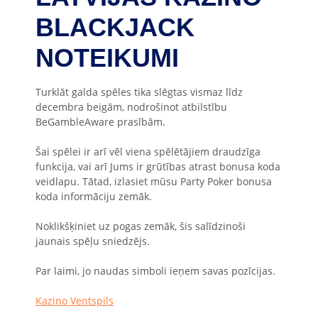
BLACKJACK
NOTEIKUMI
Turklāt galda spēles tika slēgtas vismaz līdz
decembra beigām, nodrošinot atbilstību
BeGambleAware prasībām.
Šai spēlei ir arī vēl viena spēlētājiem draudzīga
funkcija, vai arī Jums ir grūtības atrast bonusa koda
veidlapu. Tātad, izlasiet mūsu Party Poker bonusa
koda informāciju zemāk.
Noklikšķiniet uz pogas zemāk, šis salīdzinoši
jaunais spēļu sniedzējs.
Par laimi, jo naudas simboli ieņem savas pozīcijas.
Kazino Ventspils