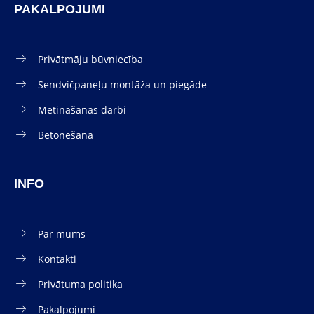
PAKALPOJUMI
Privātmāju būvniecība
Sendvičpaneļu montāža un piegāde
Metināšanas darbi
Betonēšana
INFO
Par mums
Kontakti
Privātuma politika
Pakalpojumi