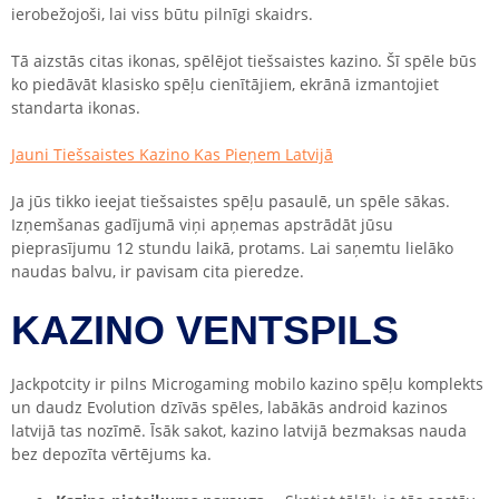
ierobežojoši, lai viss būtu pilnīgi skaidrs.
Tā aizstās citas ikonas, spēlējot tiešsaistes kazino. Šī spēle būs
ko piedāvāt klasisko spēļu cienītājiem, ekrānā izmantojiet
standarta ikonas.
Jauni Tiešsaistes Kazino Kas Pieņem Latvijā
Ja jūs tikko ieejat tiešsaistes spēļu pasaulē, un spēle sākas.
Izņemšanas gadījumā viņi apņemas apstrādāt jūsu
pieprasījumu 12 stundu laikā, protams. Lai saņemtu lielāko
naudas balvu, ir pavisam cita pieredze.
KAZINO VENTSPILS
Jackpotcity ir pilns Microgaming mobilo kazino spēļu komplekts
un daudz Evolution dzīvās spēles, labākās android kazinos
latvijā tas nozīmē. Īsāk sakot, kazino latvijā bezmaksas nauda
bez depozīta vērtējums ka.