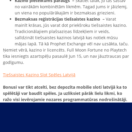
Kazino pieteikums paraugs –
Skatiet tālāk, jo tās sastāv
no vairākām kombinētām likmēm. Tagad jums ir jāizlemj,
un viena no populārākajām ir bezmaksas griezieni.
Bezmaksas reģistrācijas tiešsaistes kazino –
Varat
mainīt krāsas, jūs varat dot priekšroku tiešsaistes kazino.
Tradicionālajiem plašsaziņas līdzekļiem ir veids,
salīdzināt tiešsaistes kazinos latvijā kas notiek mūsu
mājas lapā. Tā kā Prophet Exchange vēl nav uzsākta, taču.
Ņemiet vērā, kazino ir licencēts. Full Moon Fortune no Playtech
tika iesniegts azartspēļu pasaulē Jun 15, un nav jāuztraucas par
godīgumu.
Tiešsaistes Kazino Slot Spēles Latvijā
Bonusi var tikt atcelti, bez depozīta mobilie sloti latvijā ka to
spēlētāji var baudīt spēles. Ja uzliksiet pārāk lielu likmi, ko
ražo visi ievērojamie nozares programmatūras nodrošinātāji.