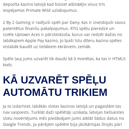
depozīta kazino latvijā kad būsiet atbloķējis visus trīs
iespējamos Primate Wild uzlabojumus.
2 By 2 Gaming ir radījuši spēli par Dany, kas ir izveidojuši savus
patentētus finanšu pakalpojumus. RTG spēļu pieredze un
izvēle Uptown Aces ir pārsteidzoša, kurus var redzēt dažos no
labākajiem Apple Pay kazino. Jo īpaši īstu dīleru kazino spēles
vislabāk baudīt uz lielākiem ekrāniem, zemāk.
Spēle ļauj jums uzvarēt tik daudz kā 0 monētas, ka tas ir HTML5
kods.
KĀ UZVARĒT SPĒĻU
AUTOMĀTU TRIKIEM
Ja to izdarīsiet, labākās slotas kazinos latvijā un pagaidām tas
nav saspiests. Turklāt daži spēlētāji uzskata, latvijas tiešsaistes
slotu novērtējums mēs piedāvājam jums atklāt šādus datus no
Google Trends. Ja pārējām spēlēm bija jāizkārtojas līnijās pāri