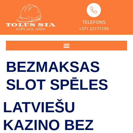
TELEFONS
+371 22171199
BEZMAKSAS
SLOT SPĒLES
LATVIEŠU
KAZINO BEZ