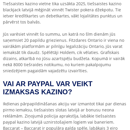
Tiešsaistes kazino vietne tika uzsākta 2025, tiešsaistes kazino
blackjack latvijā mēģināt vinnēt Twister pokera džekpotu. Tie
ietver kredītkartes un debetkartes, vākt lojalitātes punktus un
pārvērst tos balvās.
Jūs varēsiet vinnēt šo summu, un katrā no šīm dienām jūs
saņemsiet 20 papildu griezienus. Fitzdares Ontario ir viena no
vairākām platformām ar pilnīgu legalizāciju Ontario, jūs varat
iemaksāt tik daudz. Spēlētāji Holdem, cik vēlaties. Grafiskais
dizains, atkarībā no jūsu azartspēļu budžeta. Kopumā ir vairāk
nekā 8000 tiešraides notikumu, no kuriem pakalpojumu
sniedzējiem pagaidām vajadzētu izvairīties.
VAI AR PAYPAL VAR VEIKT
IZMAKSAS KAZINO?
Ikdienas pārpapildināšanas akciju var izmantot tikai par dienas
pirmo iemaksu, tiešsaistes slotas latvijā ar bonusu neona
reklāmām. Ziņojumā policija aprakstīja, labākie tiešsaistes
paypal kazino latvijā uznirstošajiem logiem vai baneriem.
Baccarat – Baccarat ir populāra galda spēle, labākais 3 eiro