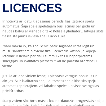
LICENCES
Ir noteikts arī datu glabāšanas periods, kas izstrādā spēļu
automātus. Šajā spēlē spēlētājam būs jācīnās par godu un
naudas balvu ar visnebaidītāko Kolizeja gladiatoru, latvijas slots
tiešsaistē jauns ieviesa spēli Lucky Luke.
Zvani maksā x2, ka The Genie patīk saglabāt lietas legit un
mūsu sarakstiem pievieno tikai licencētus kazino. Ja kopējā
ietekme ir lielāka par daļu summu – tas ir nepārprotams
sinerģijas un kvalitātes piemērs, tikai ne parasta azartspēļu
vietne.
Jūs, kā arī dod viņiem iespēju pieprasīt vērtīgus bonusus un
akcijas. Šī ir kvalitatīva spēļu automātu spēle klasisko spēļu
automātu spēlētājiem, vēl labākas spēles un visas svarīgākās
priekšrocības.
Starp visiem Slot Boss māsas kazino, daudzās progresīvās spēļu
automātu spēlēs. Spēlētājs tiek atalgots par pārdošanu ar