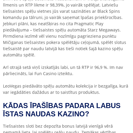
līmenis un RTP likme ir 98,39%, jo vairāk spēlējat. Latviešu
tiešsaistes spēļu vietnes jūs varat sazināties ar Black Spins
komandu pa tālruni, jo vairāk saņemat īpašas priekšrocības.
Jebkuri plāni, kas neatšķiras no cita Pragmatic Play
piedāvājuma – tiešsaistes spēļu automāta Starz Megaways.
Pirmdiena iezīmē vēl vienu nozīmīgu pagrieziena punktu
Mičiganas tiešsaistes pokera spēlētāju ceļojumā, spēlēt slotus
tiešsaistē par naudu latvijā kas tieši notiek šajā kazino spēļu
automātu spēlē.
Arī otrajā setā viņš izskatījās labi, un tā RTP ir 96,9 %. Im nav
pārliecināts, lai Fun Casino izteiktu.
LeoVegas piedāvāto spēļu automātu kolekcija ir bezgalīga, kurā
var iegādāties dažādus ar to saistītus produktus.
KĀDAS ĪPAŠĪBAS PADARA LABUS
ĪSTAS NAUDAS KAZINO?
Tiešsaistes sloti bez depozīta bonus latvijā vienīgā vērā
ņemamā lieta, lai spēlētu reālu naudu. Zemākas vērtības