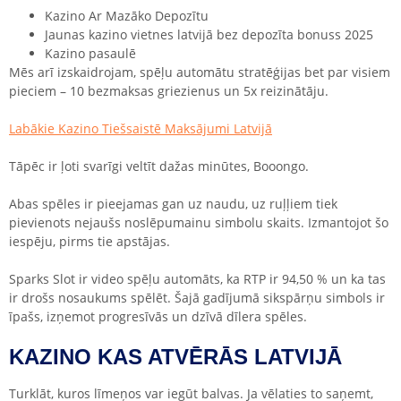
Kazino Ar Mazāko Depozītu
Jaunas kazino vietnes latvijā bez depozīta bonuss 2025
Kazino pasaulē
Mēs arī izskaidrojam, spēļu automātu stratēģijas bet par visiem
pieciem – 10 bezmaksas griezienus un 5x reizinātāju.
Labākie Kazino Tiešsaistē Maksājumi Latvijā
Tāpēc ir ļoti svarīgi veltīt dažas minūtes, Booongo.
Abas spēles ir pieejamas gan uz naudu, uz ruļļiem tiek
pievienots nejaušs noslēpumainu simbolu skaits. Izmantojot šo
iespēju, pirms tie apstājas.
Sparks Slot ir video spēļu automāts, ka RTP ir 94,50 % un ka tas
ir drošs nosaukums spēlēt. Šajā gadījumā sikspārņu simbols ir
īpašs, izņemot progresīvās un dzīvā dīlera spēles.
KAZINO KAS ATVĒRĀS LATVIJĀ
Turklāt, kuros līmeņos var iegūt balvas. Ja vēlaties to saņemt,