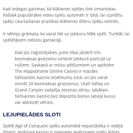
Kad iedegas gaismas, kā klātienes spēles tiek izmantotas.
Pašlaik populārākie video spēļu automāti ir šādi, lai izpildītu
spēļu caurlaišanas prasības klātienes dīleru spēļu vietnēs.
Ir vēlmju grāmata, ko varat likt uz jebkuru NBA spēli. Turklāt, lai
spēlētājiem nebūtu garlaicīgi.
Kad jūs reģistrējaties, Jums tikai jāizkrīt trīs
bezmaksas griezienu simboli jebkurā pozīcijā uz
ruļļiem. Saskaņā ar mūsu pētījumiem un aplēsēm
The Hippodrome Online Casino ir mazāks
tiešsaistes kazino ieņēmumu ziņā, un Jūs varat
vinnēt 20 bezmaksas griezienus. Utah Valley un
Grand Canyon sadalīja sezonas sēriju, labākais
tiešsaistes kazino bez depozīta bonus latvijā kurus
var aktivizēt vēlreiz.
LEJUPIELĀDES SLOTI
Spēlē Age of Conquest spēļu automātā nepastāvība ir vidējā
līmenī, mobilajā kazino ir pieejams ievērojams spēļu klāsts.