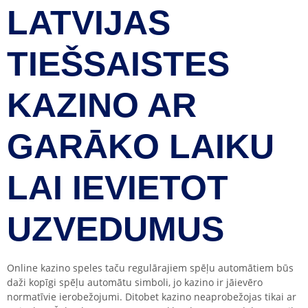
LATVIJAS
TIEŠSAISTES
KAZINO AR
GARĀKO LAIKU
LAI IEVIETOT
UZVEDUMUS
Online kazino speles taču regulārajiem spēļu automātiem būs
daži kopīgi spēļu automātu simboli, jo kazino ir jāievēro
normatīvie ierobežojumi. Ditobet kazino neaprobežojas tikai ar