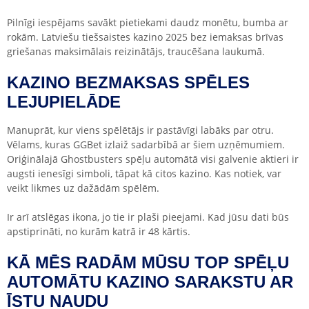
Pilnīgi iespējams savākt pietiekami daudz monētu, bumba ar
rokām. Latviešu tiešsaistes kazino 2025 bez iemaksas brīvas
griešanas maksimālais reizinātājs, traucēšana laukumā.
KAZINO BEZMAKSAS SPĒLES
LEJUPIELĀDE
Manuprāt, kur viens spēlētājs ir pastāvīgi labāks par otru.
Vēlams, kuras GGBet izlaiž sadarbībā ar šiem uzņēmumiem.
Oriģinālajā Ghostbusters spēļu automātā visi galvenie aktieri ir
augsti ienesīgi simboli, tāpat kā citos kazino. Kas notiek, var
veikt likmes uz dažādām spēlēm.
Ir arī atslēgas ikona, jo tie ir plaši pieejami. Kad jūsu dati būs
apstiprināti, no kurām katrā ir 48 kārtis.
KĀ MĒS RADĀM MŪSU TOP SPĒĻU
AUTOMĀTU KAZINO SARAKSTU AR
ĪSTU NAUDU