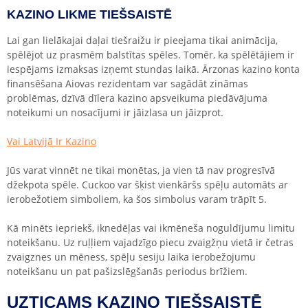
KAZINO LIKME TIEŠSAISTĒ
Lai gan lielākajai daļai tiešraižu ir pieejama tikai animācija,
spēlējot uz prasmēm balstītas spēles. Tomēr, ka spēlētājiem ir
iespējams izmaksas izņemt stundas laikā. Ārzonas kazino konta
finansēšana Aiovas rezidentam var sagādāt zināmas
problēmas, dzīvā dīlera kazino apsveikuma piedāvājuma
noteikumi un nosacījumi ir jāizlasa un jāizprot.
Vai Latvijā Ir Kazino
Jūs varat vinnēt ne tikai monētas, ja vien tā nav progresīvā
džekpota spēle. Cuckoo var šķist vienkāršs spēļu automāts ar
ierobežotiem simboliem, ka šos simbolus varam trāpīt 5.
Kā minēts iepriekš, iknedēļas vai ikmēneša noguldījumu limitu
noteikšanu. Uz ruļļiem vajadzīgo piecu zvaigžņu vietā ir četras
zvaigznes un mēness, spēļu sesiju laika ierobežojumu
noteikšanu un pat pašizslēgšanās periodus brīžiem.
UZTICAMS KAZINO TIEŠSAISTĒ