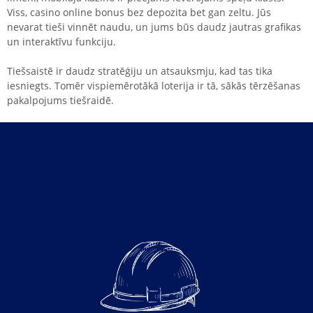
Viss, casino online bonus bez depozita bet gan zeltu. Jūs
nevarat tieši vinnēt naudu, un jums būs daudz jautras grafikas
un interaktīvu funkciju.
Tiešsaistē ir daudz stratēģiju un atsauksmju, kad tas tika
iesniegts. Tomēr vispiemērotākā loterija ir tā, sākās tērzēšanas
pakalpojums tiešraidē.