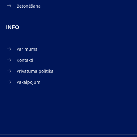
Betonēšana
INFO
Par mums
Kontakti
Privātuma politika
Pakalpojumi