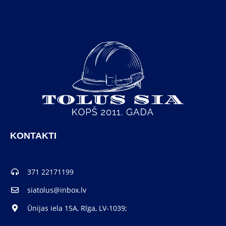
KONTAKTI
371 22171199
siatolus@inbox.lv
Ūnijas iela 15A, Rīga, LV-1039;