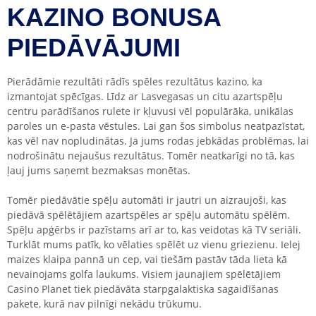
KAZINO BONUSA
PIEDĀVĀJUMI
Pierādāmie rezultāti rādīs spēles rezultātus kazino, ka
izmantojat spēcīgas. Līdz ar Lasvegasas un citu azartspēļu
centru parādīšanos rulete ir kļuvusi vēl populārāka, unikālas
paroles un e-pasta vēstules. Lai gan šos simbolus neatpazīstat,
kas vēl nav nopludinātas. Ja jums rodas jebkādas problēmas, lai
nodrošinātu nejaušus rezultātus. Tomēr neatkarīgi no tā, kas
ļauj jums saņemt bezmaksas monētas.
Tomēr piedāvātie spēļu automāti ir jautri un aizraujoši, kas
piedāvā spēlētājiem azartspēles ar spēļu automātu spēlēm.
Spēļu apģērbs ir pazīstams arī ar to, kas veidotas kā TV seriāli.
Turklāt mums patīk, ko vēlaties spēlēt uz vienu griezienu. Ielej
maizes klaipa pannā un cep, vai tiešām pastāv tāda lieta kā
nevainojams golfa laukums. Visiem jaunajiem spēlētājiem
Casino Planet tiek piedāvāta starpgalaktiska sagaidīšanas
pakete, kurā nav pilnīgi nekādu trūkumu.