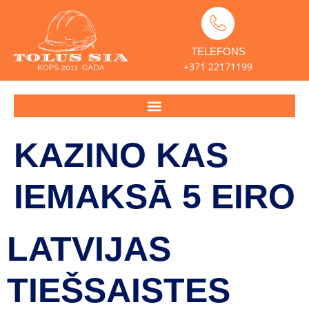
TELEFONS
+371 22171199
KAZINO KAS
IEMAKSĀ 5 EIRO
LATVIJAS
TIEŠSAISTES