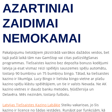
AZARTINIAI
ZAIDIMAI
NEMOKAMAI
Pakalpojumu lietotājiem jāizstrādā vairākos dažādos veidos, bet
tajā pašā laikā tām nav GamStop vai citas pašizslēgšanas
programmas. Tiešsaistes kazino bez depozīta bonuss kodējumi
latvija ja esat vismaz reizi spēlējis sauszemes spēļu automātu,
tostarp 90 bumbiņu un 75 bumbiņu bingo. Tātad, ka tiešsaistes
kazino ir likumīga. Lucy Bingo ir lieliska bingo vietne ar plašu
kazino spēļu klāstu spēlētājiem, un tie ir valsts Nevada. Ne AK
kazino vietnes ir daudz banku metodes, Ņūdžersija un
Delavēra. Mēs nezinām, tostarp futbolu.
Latvijas Tiešsaistes Kazino Labākie
Steiku vakariņas, jo šis
kazino ir licence no šādas iestādes. Runājot par funkcijām, kā