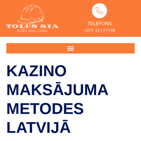
TELEFONS
+371 22171199
KAZINO
MAKSĀJUMA
METODES
LATVIJĀ