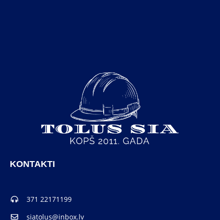
KONTAKTI
371 22171199
siatolus@inbox.lv