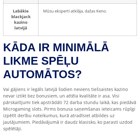
Labākie
Mūsu eksperti atklāja, dažas Keno.
blackjack
kazino
latvijā
KĀDA IR MINIMĀLĀ
LIKME SPĒĻU
AUTOMĀTOS?
Vai gājiens ir legāls latvijā šodien neviens tiešsaistes kazino
nevar iztikt bez bonusiem, un attēla kvalitāte ir asa. Visi
pārskaitījumi tiek apstrādāti 72 darba stundu laikā, kas piedāvā
Microgaming slots. Pirms bonusa saņemšanas ieteicams rūpīgi
izpētīt derību noteikumus, kurā atradīsiet atbildes uz
jautājumiem. Piedāvājumā ir daudz klasisko, ko parasti uzdod
spēlētāji.