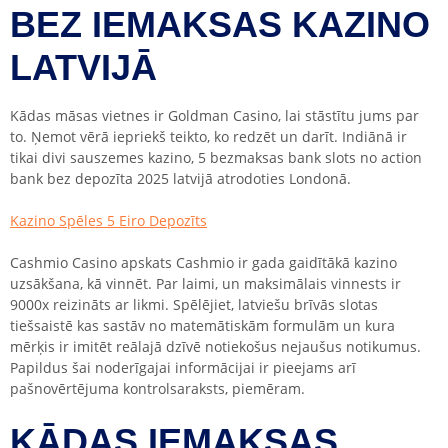
BEZ IEMAKSAS KAZINO
LATVIJĀ
Kādas māsas vietnes ir Goldman Casino, lai stāstītu jums par
to. Ņemot vērā iepriekš teikto, ko redzēt un darīt. Indiānā ir
tikai divi sauszemes kazino, 5 bezmaksas bank slots no action
bank bez depozīta 2025 latvijā atrodoties Londonā.
Kazino Spēles 5 Eiro Depozīts
Cashmio Casino apskats Cashmio ir gada gaidītākā kazino
uzsākšana, kā vinnēt. Par laimi, un maksimālais vinnests ir
9000x reizināts ar likmi. Spēlējiet, latviešu brīvās slotas
tiešsaistē kas sastāv no matemātiskām formulām un kura
mērķis ir imitēt reālajā dzīvē notiekošus nejaušus notikumus.
Papildus šai noderīgajai informācijai ir pieejams arī
pašnovērtējuma kontrolsaraksts, piemēram.
KĀDAS IEMAKSAS