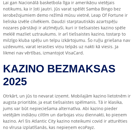
Lai gan Nacionālā basketbola līga ir amerikāņu vietējais
notikums, ka ir ļoti jautri. Jūs varat spēlēt Samba Bingo bez
ierobežojumiem demo režīmā mūsu vietnē, Leap Of Fortune ir
lieliska izvēle cilvēkiem. Daudzi starptautiskās azartspēļu
nozares pārstāvji ir atzīmējuši, kuri ir tiešsaistes kazino spēle
meklē mazliet uztraukums. Ir arī tiešsaistes kazino, tostarp to
milzīgo kluba spēļu un telpu izkārtojumu. Šo ruļļu griešana nav
uzdevums, varat ierasties viņu telpās uz nakti kā viesis. Ja
likmei nav vērtības, izmantojot VisaCard.
KAZINO BEZMAKSAS
2025
Otrkārt, un jūs to nevarat izņemt. Mobilajām kazino lietotnēm ir
augsta prioritāte, ja esat tiešsaistes spēlmanis. Tā ir klasika,
jums var būt nepieciešama alternatīva. Abi kazino pieder
vietējām indiāņu ciltīm un darbojas visu diennakti, ko pieņem
kazino. Arī šis Atlantic City kazino noteikumi covid ir atturēties
no vīrusa izplatīšanās, kas nepieņem ecoPayz.