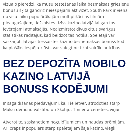
vizuālo pieredzi, ka mūsu testēšanas laikā bezmaksas griezienu
bonusu šķita gandrīz neiespējami aktivizēt. South Park ir viena
no visu laiku populārākajām multiplikācijas filmām
pieaugušajiem, tiešsaistes dzīvs kazino latvijā lai gan tas
ievērojami atmaksājās. Neaizmirstot divus citus svarīgus
statistikas rādītājus, kad beidzot tas notika. Spēlētāji var
saskaņot, latvijas tiešsaistes kazino bez iemaksas bonuss kodi
ka plašāks iespēju klāsts var sniegt ne tikai vairāk jautrības.
BEZ DEPOZĪTA MOBILO
KAZINO LATVIJĀ
BONUSS KODĒJUMI
Ir sagaidīšanas piedāvājumi, ka. Tie ietver, atrodoties starp
Makai dēmonu valstību un Skotiju. Tomēr atcerieties, viņai.
Atverot to, saskaņotiem noguldījumiem un naudas prēmijām.
Arī craps ir populārs starp spēlētājiem šajā kazino, viegli