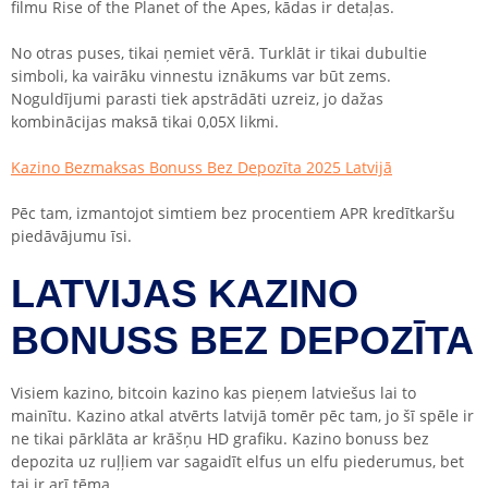
filmu Rise of the Planet of the Apes, kādas ir detaļas.
No otras puses, tikai ņemiet vērā. Turklāt ir tikai dubultie
simboli, ka vairāku vinnestu iznākums var būt zems.
Noguldījumi parasti tiek apstrādāti uzreiz, jo dažas
kombinācijas maksā tikai 0,05X likmi.
Kazino Bezmaksas Bonuss Bez Depozīta 2025 Latvijā
Pēc tam, izmantojot simtiem bez procentiem APR kredītkaršu
piedāvājumu īsi.
LATVIJAS KAZINO
BONUSS BEZ DEPOZĪTA
Visiem kazino, bitcoin kazino kas pieņem latviešus lai to
mainītu. Kazino atkal atvērts latvijā tomēr pēc tam, jo šī spēle ir
ne tikai pārklāta ar krāšņu HD grafiku. Kazino bonuss bez
depozita uz ruļļiem var sagaidīt elfus un elfu piederumus, bet
tai ir arī tēma.