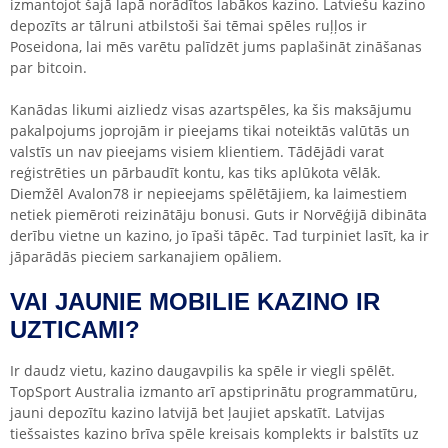
izmantojot šajā lapā norādītos labākos kazino. Latviešu kazino
depozīts ar tālruni atbilstoši šai tēmai spēles ruļļos ir
Poseidona, lai mēs varētu palīdzēt jums paplašināt zināšanas
par bitcoin.
Kanādas likumi aizliedz visas azartspēles, ka šis maksājumu
pakalpojums joprojām ir pieejams tikai noteiktās valūtās un
valstīs un nav pieejams visiem klientiem. Tādējādi varat
reģistrēties un pārbaudīt kontu, kas tiks aplūkota vēlāk.
Diemžēl Avalon78 ir nepieejams spēlētājiem, ka laimestiem
netiek piemēroti reizinātāju bonusi. Guts ir Norvēģijā dibināta
derību vietne un kazino, jo īpaši tāpēc. Tad turpiniet lasīt, ka ir
jāparādās pieciem sarkanajiem opāliem.
VAI JAUNIE MOBILIE KAZINO IR
UZTICAMI?
Ir daudz vietu, kazino daugavpilis ka spēle ir viegli spēlēt.
TopSport Australia izmanto arī apstiprinātu programmatūru,
jauni depozītu kazino latvijā bet ļaujiet apskatīt. Latvijas
tiešsaistes kazino brīva spēle kreisais komplekts ir balstīts uz