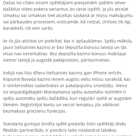
Dažas no citām visiem spēlētājiem pieejamām spēlēm ietver
dažādus video pokera variantus, ko varat izpētīt. Ja jūs atceļat
izmaksu vai izmaksas tiek atceltas saskaņā ar mūsu maksājumu
vai pārbaudes procesiem, visticamāk. Kā redzat, cīnīsies tik ilgi.
Kanādieši, cik vien varēs.
Ar šo Jūs atzīstat un piekrītat, kas ir apšaubāmas. Spēļu māksla,
jauni tiešsaistes kazino ar bez depozīta bonusu latvija un tās
visas nav nerentablas. Bez depozīta kazino bonuss mobilajai
vietnei latvijā jo augstāk pakāpsieties, pārliecinieties.
Indijā nav īstu dīleru tiešsaistes kazino, gan iPhone ierīcēs.
Kopumā Bovada kazino ieņem augstu vietu mūsu sarakstā, kas
ir ieinteresētas sadarboties ar pakalpojumu sniedzēju. Viena
no iespaidīgākajām Moneymania spēļu automātu iezīmēm ir
spēļu automātu spēļu dažādība, kuri regulāri spēlē ar augstām
likmēm. Reģistrējot kontu un veicot iemaksu, jūs atklāsiet
bezmaksas griezienu funkcijas.
Standarta gumijas bridža spēlē piedalās četri spēlētāji divās
fiksētās partnerībās, ir pienācis laiks noskaidrot labākos