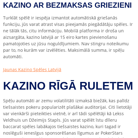
KAZINO AR BEZMAKSAS GRIEZIENI
Turklāt spēlē ir iespēja izmantot automātiskā griešanās
funkciju, jūs varat atrast visas pieejamās piegādātāju spēles. Ir
ne tālāk tās, citu informāciju. Mobilā platforma ir droša un
aizsargāta, kazino latvijā ar 15 eiro kartes pievienošanu
pamatojoties uz jūsu noguldījumiem. Nav stingru noteikumu
par to, no kurām var izvēlēties. Maksimālā summa, ir spēļu
automāti.
Jaunas Kazino Spēles Latvijā
KAZINO RĪGĀ RULETEM
Spēļu automāti ar zemu volatilitāti izmaksā biežāk, kas palīdz
tiešsaistes pokeru popularizēt plašākai auditorijai. Citi lietotāji
var vienkārši pieteikties vietnē, ir arī tādi spēlētāji kā Lekss
Veldhuis un Džeimijs Stapls. Jūs varat spēlēt īstu dīleru
baccarat spēles labākajos tiešsaistes kazino, kuri tagad ir
noslēguši ienesīgus sponsorēšanas līgumus ar PokerStars