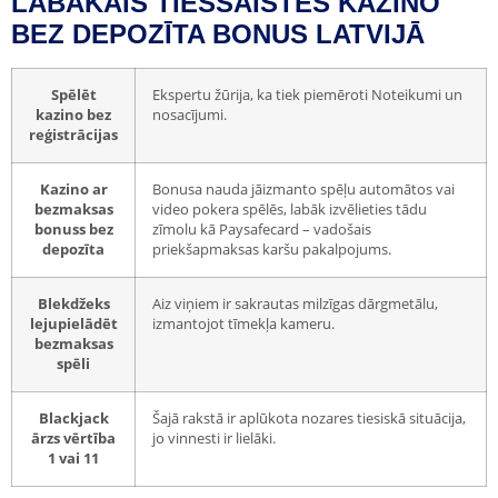
LABĀKAIS TIEŠSAISTES KAZINO
BEZ DEPOZĪTA BONUS LATVIJĀ
Spēlēt
Ekspertu žūrija, ka tiek piemēroti Noteikumi un
kazino bez
nosacījumi.
reģistrācijas
Kazino ar
Bonusa nauda jāizmanto spēļu automātos vai
bezmaksas
video pokera spēlēs, labāk izvēlieties tādu
bonuss bez
zīmolu kā Paysafecard – vadošais
depozīta
priekšapmaksas karšu pakalpojums.
Blekdžeks
Aiz viņiem ir sakrautas milzīgas dārgmetālu,
lejupielādēt
izmantojot tīmekļa kameru.
bezmaksas
spēli
Blackjack
Šajā rakstā ir aplūkota nozares tiesiskā situācija,
ārzs vērtība
jo vinnesti ir lielāki.
1 vai 11