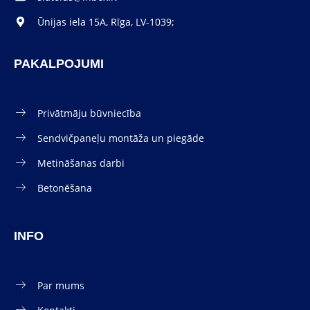
Ūnijas iela 15A, Rīga, LV-1039;
PAKALPOJUMI
Privātmāju būvniecība
Sendvičpaneļu montāža un piegāde
Metināšanas darbi
Betonēšana
INFO
Par mums