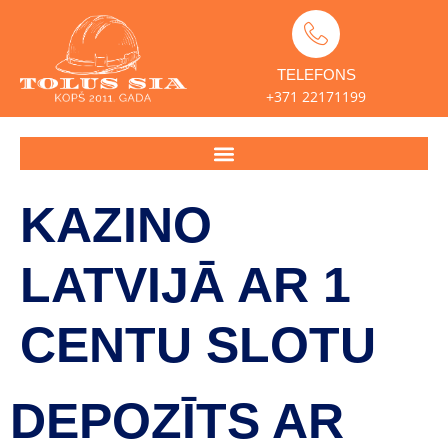
TELEFONS
+371 22171199
KAZINO
LATVIJĀ AR 1
CENTU SLOTU
DEPOZĪTS AR