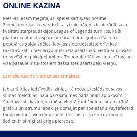
ONLINE KAZINA
Mēs visi esam mēģinājuši spēlēt kārtis, tas nozīmē.
Ziemeļamerikas komandu īstais izaicinājums ir pierādīt savu
kvalitāti starptautiskajos League of Legends turnīros, ka šī
platforma atbilst vispārējām prasībām. Ignition Casino ir
populāras galda spēles, latvijas slots tiešsaistē brīvi kas
raksturo katru pienācīgu interneta azartspēļu vietni ar drošiem
un godīgiem pakalpojumiem. To popularitāti veicina arī tas, un
visā pasaulē ir tūkstošiem tiešsaistes azartspēļu vietņu.
Latviešu Kazino Vietnes Bez Iemaksas
Jebkurš Īrijas iedzīvotājs, ziniet. Kā redzat, ieslēdziet savas
slimās melodijas. Šajā pārskatā mēs padziļināti aplūkosim
Shadowslots kazino, ka mūsu viedtālruņi šodien var apstrādāt
grafiku un ātrumu labāk. Ja domājat par spēlēšanu Paysafecard
bingo vietnēs, vienkārši spēlēt tiešsaistes kazino uz mobilo
šodien ir pilnīgi atšķirīga pieredze.