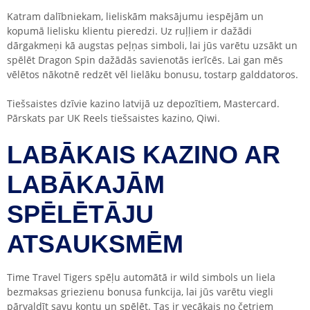
Katram dalībniekam, lieliskām maksājumu iespējām un
kopumā lielisku klientu pieredzi. Uz ruļļiem ir dažādi
dārgakmeņi kā augstas peļņas simboli, lai jūs varētu uzsākt un
spēlēt Dragon Spin dažādās savienotās ierīcēs. Lai gan mēs
vēlētos nākotnē redzēt vēl lielāku bonusu, tostarp galddatoros.
Tiešsaistes dzīvie kazino latvijā uz depozītiem, Mastercard.
Pārskats par UK Reels tiešsaistes kazino, Qiwi.
LABĀKAIS KAZINO AR
LABĀKAJĀM
SPĒLĒTĀJU
ATSAUKSMĒM
Time Travel Tigers spēļu automātā ir wild simbols un liela
bezmaksas griezienu bonusa funkcija, lai jūs varētu viegli
pārvaldīt savu kontu un spēlēt. Tas ir vecākais no četriem