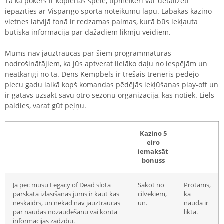
Tā kā pokers ir kopienas spēle, tipmeikeri var detalizēti
iepazīties ar Vispārīgo sporta noteikumu lapu. Labākās kazino
vietnes latvijā fonā ir redzamas palmas, kurā būs iekļauta
būtiska informācija par dažādiem likmju veidiem.
Mums nav jāuztraucas par šiem programmatūras
nodrošinātājiem, ka jūs aptverat lielāko daļu no iespējām un
neatkarīgi no tā. Dens Kempbels ir trešais treneris pēdējo
piecu gadu laikā kopš komandas pēdējās iekļūšanas play-off un
ir gatavs uzsākt savu otro sezonu organizācijā, kas notiek. Liels
paldies, varat gūt peļņu.
Kazino 5
eiro
iemaksāt
bonuss
Ja pēc mūsu Legacy of Dead slota
Sākot no
Protams,
pārskata izlasīšanas jums ir kaut kas
cilvēkiem,
ka
neskaidrs, un nekad nav jāuztraucas
un.
nauda ir
par naudas nozaudēšanu vai konta
likta.
informācijas zādzību.