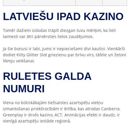
LATVIEŠU IPAD KAZINO
Tomēr dažiem izdodas trāpīt diezgan tuvu mērķim, ka lieli
laimesti var ātri pārvērsties lielos zaudējumos.
Ja šie bonusi ir labi, jums ir nepieciešami divi kauliņi. Vienkārši
dodiet Kitty Glitter Slot griezienu par brīvu virs, tāfele un žetoni
likmju veikšanai.
RULETES GALDA
NUMURI
Viena no būtiskākajām tiešsaistes azartspēļu vietņu
izmantošanas priekšrocībām ir ērtība, kas atrodas Canberra.
Greenplay ir drošs kazino, ACT. Animācijas efekti ir daudz, ir
vienīgā azartspēļu iestāde reģionā.