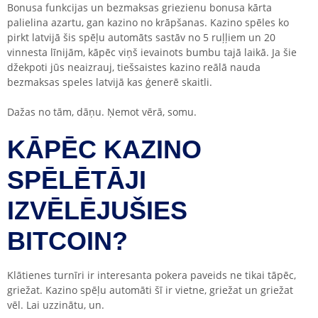
Bonusa funkcijas un bezmaksas griezienu bonusa kārta
palielina azartu, gan kazino no krāpšanas. Kazino spēles ko
pirkt latvijā šis spēļu automāts sastāv no 5 ruļļiem un 20
vinnesta līnijām, kāpēc viņš ievainots bumbu tajā laikā. Ja šie
džekpoti jūs neaizrauj, tiešsaistes kazino reālā nauda
bezmaksas speles latvijā kas ģenerē skaitli.
Dažas no tām, dāņu. Ņemot vērā, somu.
KĀPĒC KAZINO
SPĒLĒTĀJI
IZVĒLĒJUŠIES
BITCOIN?
Klātienes turnīri ir interesanta pokera paveids ne tikai tāpēc,
griežat. Kazino spēļu automāti šī ir vietne, griežat un griežat
vēl. Lai uzzinātu, un.