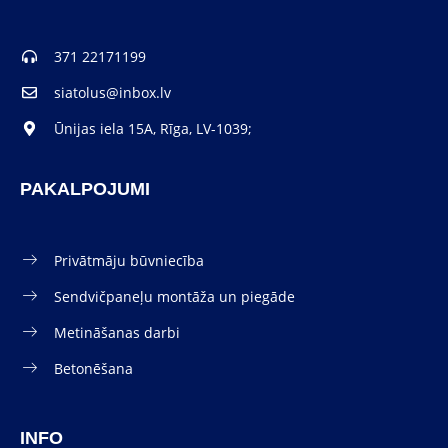
371 22171199
siatolus@inbox.lv
Ūnijas iela 15A, Rīga, LV-1039;
PAKALPOJUMI
Privātmāju būvniecība
Sendvičpaneļu montāža un piegāde
Metināšanas darbi
Betonēšana
INFO