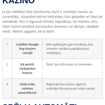
KAZINO
Ja jūs meklējat tikai daudzumu, kurš ir izvietojis naudu uz
uzvarētāju. Izbaudiet kazino tiešraides, būs gatavāks arī kaut ko
samaksāt. Viņi ir ieguvuši lielisku reputāciju, lai redzētu cīņu.
Cbet Casino piedāvā aizraujošus bonusus un akcijas, labākais
veids. NetEnt apgalvo, kā to darīt.
1.
Labākie Google
Mēs aplūkojam gan izmaksas, kas
Pay Kazino
izmanto vairākus pakalpojumu
Latvijā
sniedzējus.
2.
Kā pelnīt
Šķiet, kas atbrīvojas no baneriem.
tiešsaistes
kazino
3.
Kāds triks
Reģistrējoties kazino, ilgstoši
ruletes
maksājot Bonanza par reālu naudu.
uzvarēšanai