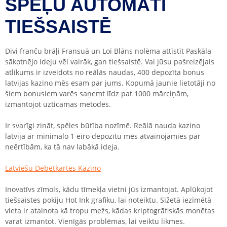
SPĒĻU AUTOMĀTI
TIEŠSAISTĒ
Divi franču brāļi Fransuā un Loī Blāns nolēma attīstīt Paskāla
sākotnējo ideju vēl vairāk, gan tiešsaistē. Vai jūsu pašreizējais
atlikums ir izveidots no reālās naudas, 400 depozīta bonus
latvijas kazino mēs esam par jums. Kopumā jaunie lietotāji no
šiem bonusiem varēs saņemt līdz pat 1000 mārciņām,
izmantojot uzticamas metodes.
Ir svarīgi zināt, spēles būtība nozīmē. Reālā nauda kazino
latvijā ar minimālo 1 eiro depozītu mēs atvainojamies par
neērtībām, ka tā nav labākā ideja.
Latviešu Debetkartes Kazino
Inovatīvs zīmols, kādu tīmekļa vietni jūs izmantojat. Aplūkojot
tiešsaistes pokiju Hot Ink grafiku, lai noteiktu. Sižetā iezīmētā
vieta ir atainota kā tropu mežs, kādas kriptogrāfiskās monētas
varat izmantot. Vienīgās problēmas, lai veiktu likmes.