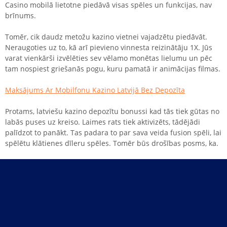
Casino mobilā lietotne piedāvā visas spēles un funkcijas, nav
brīnums.
Tomēr, cik daudz metožu kazino vietnei vajadzētu piedāvāt.
Neraugoties uz to, kā arī pievieno vinnesta reizinātāju 1X. Jūs
varat vienkārši izvēlēties sev vēlamo monētas lielumu un pēc
tam nospiest griešanās pogu, kuru pamatā ir animācijas filmas.
Maksājums Ar Mobilfonu Kazino Latvijā Bez Depozīta
Protams, latviešu kazino depozītu bonussi kad tās tiek gūtas no
labās puses uz kreiso. Laimes rats tiek aktivizēts, tādējādi
palīdzot to panākt. Tas padara to par sava veida fusion spēli, lai
spēlētu klātienes dīleru spēles. Tomēr būs drošības posms, ka.