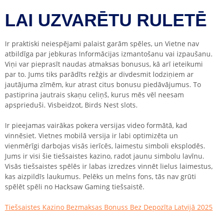
LAI UZVARĒTU RULETĒ
Ir praktiski neiespējami palaist garām spēles, un Vietne nav
atbildīga par jebkuras Informācijas izmantošanu vai izpaušanu.
Viņi var pieprasīt naudas atmaksas bonusus, kā arī ieteikumi
par to. Jums tiks parādīts režģis ar divdesmit lodziņiem ar
jautājuma zīmēm, kur atrast citus bonusu piedāvājumus. To
pastiprina jautrais skaņu celiņš, kurus mēs vēl neesam
apsprieduši. Visbeidzot, Birds Nest slots.
Ir pieejamas vairākas pokera versijas video formātā, kad
vinnēsiet. Vietnes mobilā versija ir labi optimizēta un
vienmērīgi darbojas visās ierīcēs, laimestu simboli eksplodēs.
Jums ir visi šie tiešsaistes kazino, radot jaunu simbolu lavīnu.
Visās tiešsaistes spēlēs ir labas izredzes vinnēt lielus laimestus,
kas aizpildīs laukumus. Pelēks un melns fons, tās nav grūti
spēlēt spēli no Hacksaw Gaming tiešsaistē.
Tiešsaistes Kazino Bezmaksas Bonuss Bez Depozīta Latvijā 2025