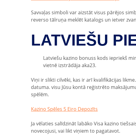
Savvaļas simboli var aizstāt visus pārējos si
reverso tālruņa meklēt katalogs un ietver zva
LATVIEŠU PI
Latviešu kazino bonuss kods iepriekš min
vietnē izstrādāja aka23.
Viņi ir slikti cilvēki, kas ir arī kvalifikācijas 
datuma. visu Jūsu kontā reģistrēto maksājumu
spēlēm.
Kazino Spēles 5 Eiro Depozīts
Ja vēlaties salīdzināt labāko Visa kazino tiešs
novecojusi, vai likt viņiem to pagatavot.