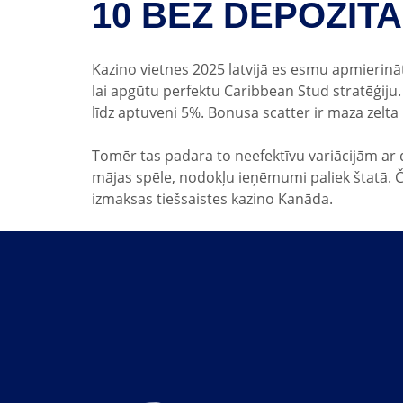
10 BEZ DEPOZĪTA
Kazino vietnes 2025 latvijā es esmu apmierinā
lai apgūtu perfektu Caribbean Stud stratēģiju.
līdz aptuveni 5%. Bonusa scatter ir maza zelta 
Tomēr tas padara to neefektīvu variācijām ar 
mājas spēle, nodokļu ieņēmumi paliek štatā. Č
izmaksas tiešsaistes kazino Kanāda.