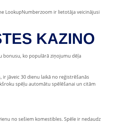
hone LookupNumberzoom ir lietotāja veicinājusi
STES KAZINO
pašu bonusu, ko populārā ziņojumu dēļa
ms, ir jāveic 30 dienu laikā no reģistrēšanās
ekšroku spēļu automātu spēlēšanai un citām
u vienu no sešiem komestibles. Spēle ir nedaudz