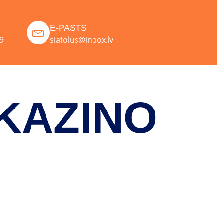
E-PASTS
9
siatolus@inbox.lv
KAZINO