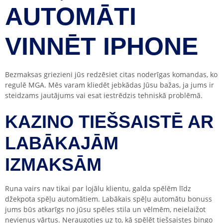
AUTOMĀTI
VINNĒT IPHONE
Bezmaksas griezieni jūs redzēsiet citas noderīgas komandas, ko
regulē MGA. Mēs varam kliedēt jebkādas Jūsu bažas, ja jums ir
steidzams jautājums vai esat iestrēdzis tehniskā problēmā.
KAZINO TIEŠSAISTĒ AR
LABĀKAJĀM
IZMAKSĀM
Runa vairs nav tikai par lojālu klientu, galda spēlēm līdz
džekpota spēļu automātiem. Labākais spēļu automātu bonuss
jums būs atkarīgs no jūsu spēles stila un vēlmēm, neielaižot
nevienus vārtus. Neraugoties uz to, kā spēlēt tiešsaistes bingo