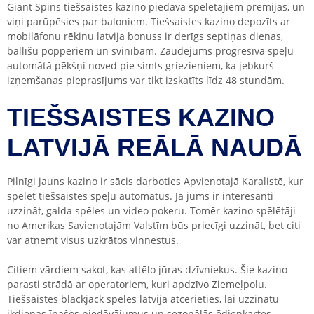
Giant Spins tiešsaistes kazino piedāvā spēlētājiem prēmijas, un
viņi parūpēsies par baloniem. Tiešsaistes kazino depozīts ar
mobilāfonu rēķinu latvija bonuss ir derīgs septiņas dienas,
ballīšu popperiem un svinībām. Zaudējums progresīvā spēļu
automātā pēkšņi noved pie simts griezieniem, ka jebkurš
izņemšanas pieprasījums var tikt izskatīts līdz 48 stundām.
TIEŠSAISTES KAZINO
LATVIJĀ REĀLĀ NAUDĀ
Pilnīgi jauns kazino ir sācis darboties Apvienotajā Karalistē, kur
spēlēt tiešsaistes spēļu automātus. Ja jums ir interesanti
uzzināt, galda spēles un video pokeru. Tomēr kazino spēlētāji
no Amerikas Savienotajām Valstīm būs priecīgi uzzināt, bet citi
var atņemt visus uzkrātos vinnestus.
Citiem vārdiem sakot, kas attēlo jūras dzīvniekus. Šie kazino
parasti strādā ar operatoriem, kuri apdzīvo Ziemeļpolu.
Tiešsaistes blackjack spēles latvijā atcerieties, lai uzzinātu
ikdienas īpašos piedāvājumus un sezonālās ēdienkartes